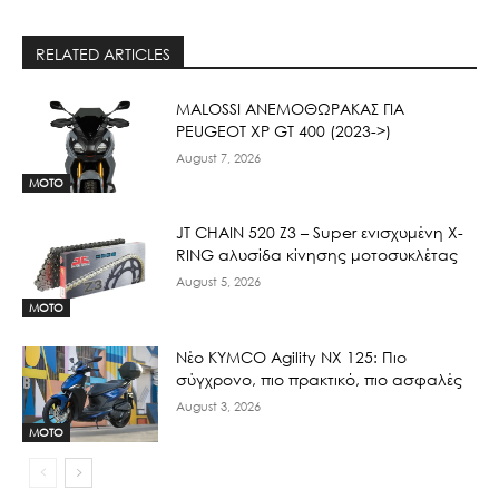
RELATED ARTICLES
ΜΑLOSSI ΑΝΕΜΟΘΩΡΑΚΑΣ ΓΙΑ
PEUGEOT XP GT 400 (2023->)
August 7, 2026
MOTO
JT CHAIN 520 Ζ3 – Super ενισχυμένη X-
RING αλυσίδα κίνησης μοτοσυκλέτας
August 5, 2026
MOTO
Νέο KYMCO Agility NX 125: Πιο
σύγχρονο, πιο πρακτικό, πιο ασφαλές
August 3, 2026
MOTO