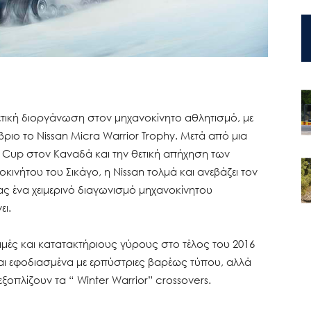
ρετική διοργάνωση στον μηχανοκίνητο αθλητισμό, με
βριο το Nissan Micra Warrior Trophy. Μετά από μια
a Cup στον Καναδά και την θετική απήχηση των
οκινήτου του Σικάγο, η Nissan τολμά και ανεβάζει τον
ς ένα χειμερινό διαγωνισμό μηχανοκίνητου
ει.
κιμές και κατατακτήριους γύρους στο τέλος του 2016
ναι εφοδιασμένα με ερπύστριες βαρέως τύπου, αλλά
ξοπλίζουν τα “ Winter Warrior” crossovers.