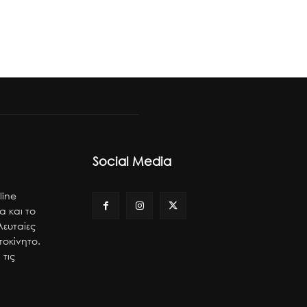
Social Media
line
α και το
λευταίες
τοκίνητο.
 τις