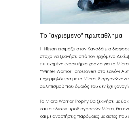
To “αγριεμενο” πρωταθλημα
Η Nissan ετοιμάζει στον Καναδά μια διαφο
στόχο να ξεκινήσει από τον ερχόμενο Δεκέμ
επιτυχημένη εναρκτήρια χρονιά για το Micr
“Winter Warrior” crossovers στο Σαλόνι Αυτ
πήχη ψηλότερα με το Micra, διοργανώνοντα
αθλητισμού που όμοιός του δεν έχει ξαναγίν
Το Micra Warrior Trophy θα ξεκινήσει με δο
και τα ειδικών προδιαγραφών Micra, θα εί
και με αναρτήσεις παρόμοιες με αυτές που ε