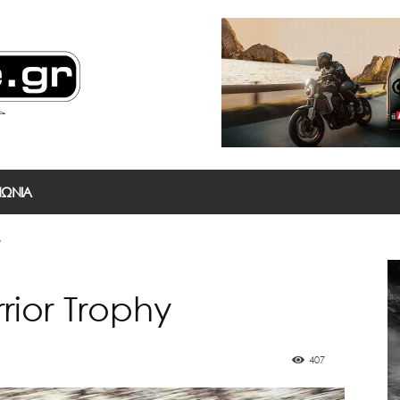
ΝΩΝΙΑ
y
rior Trophy
407