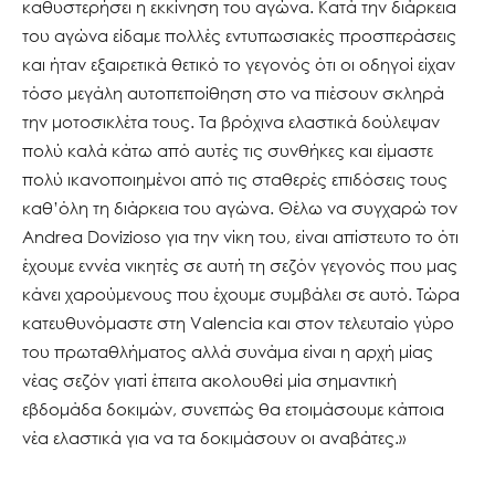
καθυστερήσει η εκκίνηση του αγώνα. Κατά την διάρκεια
του αγώνα είδαμε πολλές εντυπωσιακές προσπεράσεις
και ήταν εξαιρετικά θετικό το γεγονός ότι οι οδηγοί είχαν
τόσο μεγάλη αυτοπεποίθηση στο να πιέσουν σκληρά
την μοτοσικλέτα τους. Τα βρόχινα ελαστικά δούλεψαν
πολύ καλά κάτω από αυτές τις συνθήκες και είμαστε
πολύ ικανοποιημένοι από τις σταθερές επιδόσεις τους
καθ’όλη τη διάρκεια του αγώνα. Θέλω να συγχαρώ τον
Andrea Dovizioso για την νίκη του, είναι απίστευτο το ότι
έχουμε εννέα νικητές σε αυτή τη σεζόν γεγονός που μας
κάνει χαρούμενους που έχουμε συμβάλει σε αυτό. Τώρα
κατευθυνόμαστε στη Valencia και στον τελευταίο γύρο
του πρωταθλήματος αλλά συνάμα είναι η αρχή μίας
νέας σεζόν γιατί έπειτα ακολουθεί μία σημαντική
εβδομάδα δοκιμών, συνεπώς θα ετοιμάσουμε κάποια
νέα ελαστικά για να τα δοκιμάσουν οι αναβάτες.»