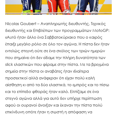
Nicolas Goubert – Αναπληρωτής διευθυντής, Τεχνικός
διευθυντής και Επιβλέπων των προγραμμάτων MotoGP:
«Αυτό ήταν άλλο ένα Σαββατοκύριακο που ο καιρός
έπαιξε μεγάλο ρόλο σε όλο τον αγώνα. Η πίστα δεν ήταν
εντελώς στεγνή ούτε σε ένα σκέλος των τριών ημερών
που σημαίνει ότι δεν είδαμε την πλήρη δυνατότητα των
slick ελαστικών που φέραμε στην πίστα. Με τα βρεγμένα
σημεία στην πίστα οι αναβάτες ήταν ιδιαίτερα
προσεκτικοί αλλά ανάφεραν ότι είχαν πολύ καλή
αίσθηση κι από τα δύο ελαστικά, το εμπρός και το πίσω
και το επίπεδο φθοράς ήταν καλό. Ελπίζαμε σε ένα
στεγνό αγώνα αλλά για αυτό δεν υπήρχε περίπτωση
αφού οι ουρανοί άνοιξαν και έκαναν την πίστα πολύ
επικίνδυνη οπότε ήταν η σωστή η απόφαση να