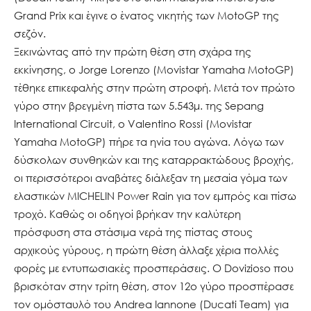
Grand Prix και έγινε ο ένατος νικητής των MotoGP της
σεζόν.
Ξεκινώντας από την πρώτη θέση στη σχάρα της
εκκίνησης, ο Jorge Lorenzo (Movistar Yamaha MotoGP)
τέθηκε επικεφαλής στην πρώτη στροφή. Μετά τον πρώτο
γύρο στην βρεγμένη πίστα των 5.543μ. της Sepang
International Circuit, o Valentino Rossi (Movistar
Yamaha MotoGP) πήρε τα ηνία του αγώνα. Λόγω των
δύσκολων συνθηκών και της καταρρακτώδους βροχής,
οι περισσότεροι αναβάτες διάλεξαν τη μεσαία γόμα των
ελαστικών MICHELIN Power Rain για τον εμπρός και πίσω
τροχό. Καθώς οι οδηγοί βρήκαν την καλύτερη
πρόσφυση στα στάσιμα νερά της πίστας στους
αρχικούς γύρους, η πρώτη θέση άλλαξε χέρια πολλές
φορές με εντυπωσιακές προσπεράσεις. Ο Dovizioso που
βρισκόταν στην τρίτη θέση, στον 12ο γύρο προσπέρασε
τον ομόσταυλό του Andrea Iannone (Ducati Team) για