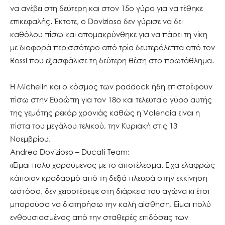
να ανέβει στη δεύτερη και στον 15ο γύρο για να τέθηκε
επικεφαλής. Έκτοτε, ο Dovizioso δεν γύρισε να δει
καθόλου πίσω και απομακρύνθηκε για να πάρει τη νίκη
με διαφορά περισσότερο από τρία δευτερόλεπτα από τον
Rossi που εξασφάλισε τη δεύτερη θέση στο πρωτάθλημα.
Η Michelin και ο κόσμος των paddock ήδη επιστρέφουν
πίσω στην Ευρώπη για τον 18ο και τελευταίο γύρο αυτής
της γεμάτης ρεκόρ χρονιάς καθώς η Valencia είναι η
πίστα του μεγάλου τελικού, την Κυριακή στις 13
Νοεμβρίου.
Andrea Dovizioso – Ducati Team:
«Είμαι πολύ χαρούμενος με το αποτέλεσμα. Είχα ελαφρώς
κάποιον κραδασμό από τη δεξιά πλευρά στην εκκίνηση
ωστόσο, δεν χειροτέρεψε στη διάρκεια του αγώνα κι έτσι
μπορούσα να διατηρήσω την καλή αίσθηση. Είμαι πολύ
ενθουσιασμένος από την σταθερές επιδόσεις των