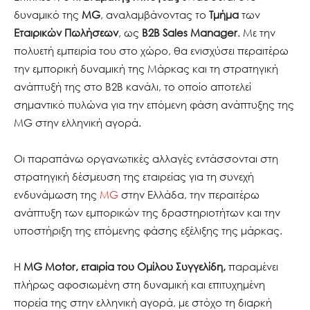
δυναμικό της
MG
, αναλαμβάνοντας το
Τμήμα
των
Εταιρικών Πωλήσεων
, ως
Β2Β Sales Manager
. Με την
πολυετή εμπειρία του στο χώρο, θα ενισχύσει περαιτέρω
την εμπορική δυναμική της Μάρκας και τη στρατηγική
ανάπτυξή της στο B2B κανάλι, το οποίο αποτελεί
σημαντικό πυλώνα για την επόμενη φάση ανάπτυξης της
MG στην ελληνική αγορά.
Οι παραπάνω οργανωτικές αλλαγές εντάσσονται στη
στρατηγική δέσμευση της εταιρείας για τη συνεχή
ενδυνάμωση της
MG
στην Ελλάδα, την περαιτέρω
ανάπτυξη των εμπορικών της δραστηριοτήτων και την
υποστήριξη της επόμενης φάσης εξέλιξης της μάρκας.
Η
MG Motor, εταιρία του Ομίλου Συγγελίδη,
παραμένει
πλήρως αφοσιωμένη στη δυναμική και επιτυχημένη
πορεία της στην ελληνική αγορά, με στόχο τη διαρκή