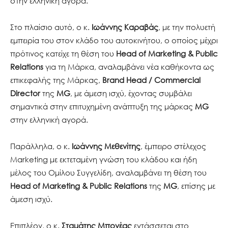
στην ελληνική αγορά.
Στο πλαίσιο αυτό, ο κ.
Ιωάννης Καραβάς
, με την πολυετή
εμπειρία του στον κλάδο του αυτοκινήτου, ο οποίος μέχρι
πρότινος κατείχε τη θέση του
Head of
Marketing & Public
Relations
για τη Μάρκα, αναλαμβάνει νέα καθήκοντα ως
επικεφαλής της Μάρκας,
Brand Head / Commercial
Director
της
MG
, με άμεση ισχύ, έχοντας συμβάλει
σημαντικά στην επιτυχημένη ανάπτυξη της μάρκας
MG
στην ελληνική αγορά.
Παράλληλα, ο κ.
Ιωάννης Μεθενίτης
, έμπειρο στέλεχος
Μarketing με εκτεταμένη γνώση του κλάδου και ήδη
μέλος του Ομίλου Συγγελίδη, αναλαμβάνει τη θέση του
Head of
Marketing & Public Relations
της
MG
, επίσης με
άμεση ισχύ.
Επιπλέον, ο κ.
Σταμάτης Μπογέας
εντάσσεται στο