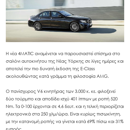
Η νέα 4MATIC αναμένεται να παρουσιαστεί επίσημα στο
σαλόνι αυτοκινήτου της Νέας Υόρκης σε λίγες ημέρες και
αποτελεί την πιο δυνατή έκδοση της E-Class
ακολουθώντας κατά γράμμα τη φιλοσοφία AMG.
Ο πανίσχυρος V6 κινητήρας των 3.000 κ. κε. φιλοξενεί
δύο τούρμπο και αποδίδει ισχύ 401 ίππων με ροπή 520
Nm. Τα 0-100 έρχονται σε 4,6 δευτ. και η τελική περιορίζεται
ηλεκτρονικά στα 250 χλμ/ώρα. Είναι κυρίως πισωκίνητη,
με την κατανομή ροπής να γίνεται κατά 69% πίσω και 31%
εμπρός.