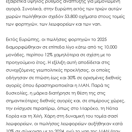
εξαιρετικά υψηλός ρυθμός ανάπτυξης για μεμονωμένη
αγορά. Συνολικά, στην Ευρώπη εκτός των τριών αυτών
χωρών πωλήθηκαν σχεδόν 53.800 οχήματα στους τομείς
των φορτηγών, των λεωφορείων και των van.
Εκτός Ευρώπης, οι πωλήσεις φορτηγών το 2025
διαμορφώθηκαν σε επίπεδα λίγο κάτω από τις 10.000
μονάδες, περίπου 12% χαμηλότερα σε σχέση με το
προηγούμενο έτος. Η εξέλιξη αυτή αποδίδεται στις
συνεχιζόμενες γεωπολιτικές προκλήσεις, οι οποίες
οδήγησαν σε πτώση έως και 30% σε ορισμένες διεθνείς
αγορές όπου δραστηριοποιείται η MAN. Παρά τις
δυσκολίες, η μάρκα διατήρησε τη θέση της στις
σημαντικότερες διεθνείς αγορές και, σε επιμέρους χώρες,
την ενίσχυσε περαιτέρω, όπως στο Μαρόκο, τη Νότια
Κορέα και τη Χιλή. Χάρη στη δυναμική του τομέα σασί
λεωφορείων, οι πωλήσεις λεωφορείων αυξήθηκαν κατά
10% σε σύγκριση με το 2024, ενώ το van της MAN ήταν