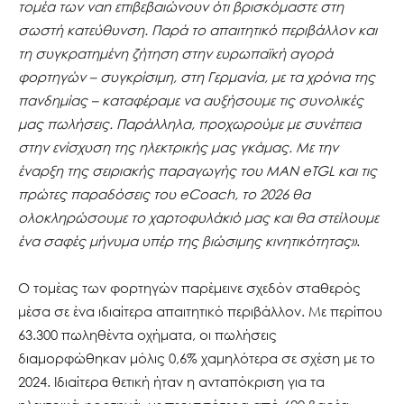
τομέα των van επιβεβαιώνουν ότι βρισκόμαστε στη
σωστή κατεύθυνση. Παρά το απαιτητικό περιβάλλον και
τη συγκρατημένη ζήτηση στην ευρωπαϊκή αγορά
φορτηγών – συγκρίσιμη, στη Γερμανία, με τα χρόνια της
πανδημίας – καταφέραμε να αυξήσουμε τις συνολικές
μας πωλήσεις. Παράλληλα, προχωρούμε με συνέπεια
στην ενίσχυση της ηλεκτρικής μας γκάμας. Με την
έναρξη της σειριακής παραγωγής του MAN eTGL και τις
πρώτες παραδόσεις του eCoach, το 2026 θα
ολοκληρώσουμε το χαρτοφυλάκιό μας και θα στείλουμε
ένα σαφές μήνυμα υπέρ της βιώσιμης κινητικότητας»
.
Ο τομέας των φορτηγών παρέμεινε σχεδόν σταθερός
μέσα σε ένα ιδιαίτερα απαιτητικό περιβάλλον. Με περίπου
63.300 πωληθέντα οχήματα, οι πωλήσεις
διαμορφώθηκαν μόλις 0,6% χαμηλότερα σε σχέση με το
2024. Ιδιαίτερα θετική ήταν η ανταπόκριση για τα