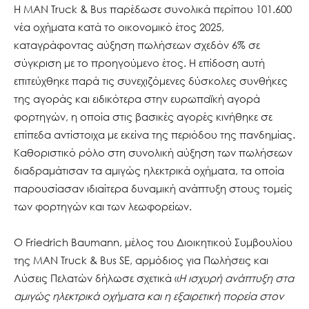
Η MAN Truck & Bus παρέδωσε συνολικά περίπου 101.600
νέα οχήματα κατά το οικονομικό έτος 2025,
καταγράφοντας αύξηση πωλήσεων σχεδόν 6% σε
σύγκριση με το προηγούμενο έτος. Η επίδοση αυτή
επιτεύχθηκε παρά τις συνεχιζόμενες δύσκολες συνθήκες
της αγοράς και ειδικότερα στην ευρωπαϊκή αγορά
φορτηγών, η οποία στις βασικές αγορές κινήθηκε σε
επίπεδα αντίστοιχα με εκείνα της περιόδου της πανδημίας.
Καθοριστικό ρόλο στη συνολική αύξηση των πωλήσεων
διαδραμάτισαν τα αμιγώς ηλεκτρικά οχήματα, τα οποία
παρουσίασαν ιδιαίτερα δυναμική ανάπτυξη στους τομείς
των φορτηγών και των λεωφορείων.
Ο Friedrich Baumann, μέλος του Διοικητικού Συμβουλίου
της MAN Truck & Bus SE, αρμόδιος για Πωλήσεις και
Λύσεις Πελατών δήλωσε σχετικά «
Η ισχυρή ανάπτυξη στα
αμιγώς ηλεκτρικά οχήματα και η εξαιρετική πορεία στον