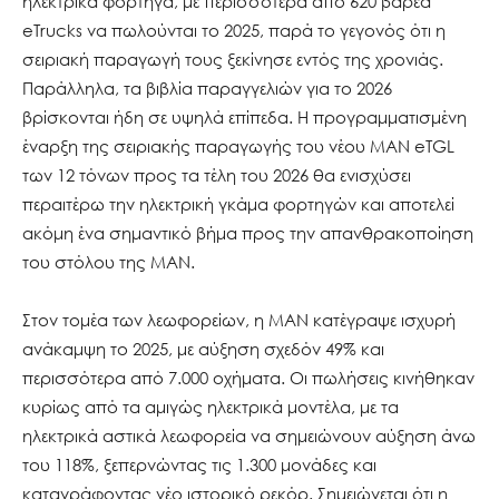
ηλεκτρικά φορτηγά, με περισσότερα από 620 βαρέα
eTrucks να πωλούνται το 2025, παρά το γεγονός ότι η
σειριακή παραγωγή τους ξεκίνησε εντός της χρονιάς.
Παράλληλα, τα βιβλία παραγγελιών για το 2026
βρίσκονται ήδη σε υψηλά επίπεδα. Η προγραμματισμένη
έναρξη της σειριακής παραγωγής του νέου MAN eTGL
των 12 τόνων προς τα τέλη του 2026 θα ενισχύσει
περαιτέρω την ηλεκτρική γκάμα φορτηγών και αποτελεί
ακόμη ένα σημαντικό βήμα προς την απανθρακοποίηση
του στόλου της MAN.
Στον τομέα των λεωφορείων, η MAN κατέγραψε ισχυρή
ανάκαμψη το 2025, με αύξηση σχεδόν 49% και
περισσότερα από 7.000 οχήματα. Οι πωλήσεις κινήθηκαν
κυρίως από τα αμιγώς ηλεκτρικά μοντέλα, με τα
ηλεκτρικά αστικά λεωφορεία να σημειώνουν αύξηση άνω
του 118%, ξεπερνώντας τις 1.300 μονάδες και
καταγράφοντας νέο ιστορικό ρεκόρ. Σημειώνεται ότι η