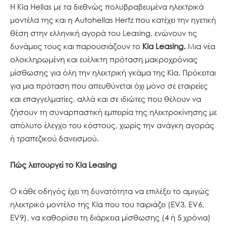
Η Kia Hellas με τα διεθνώς πολυβραβευμένα ηλεκτρικά
μοντέλα της και η Autohellas Hertz που κατέχει την ηγετική
θέση στην ελληνική αγορά του Leasing, ενώνουν τις
δυνάμεις τους και παρουσιάζουν το
Kia Leasing.
Μια νέα
ολοκληρωμένη και ευέλικτη πρόταση μακροχρόνιας
μίσθωσης για όλη την ηλεκτρική γκάμα της Kia. Πρόκειται
για μια πρόταση που απευθύνεται όχι μόνο σε εταιρείες
και επαγγελματίες, αλλά και σε ιδιώτες που θέλουν να
ζήσουν τη συναρπαστική εμπειρία της ηλεκτροκίνησης με
απόλυτο έλεγχο του κόστους, χωρίς την ανάγκη αγοράς
ή τραπεζικού δανεισμού.
Πώς λειτουργεί το Kia Leasing
Ο κάθε οδηγός έχει τη δυνατότητα να επιλέξει το αμιγώς
ηλεκτρικό μοντέλο της Kia που του ταιριάζει (EV3, EV6,
EV9), να καθορίσει τη διάρκεια μίσθωσης (4 ή 5 χρόνια)