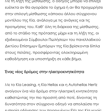
Με τη λήξη της μίσθωσης, ο οδηγός μπορεί να επιλέξει
ευέλικτα αν θα αγοράσει το όχημα ή αν θα προχωρήσει
στην επιλογή μίσθωσης κάποιου άλλου σύγχρονου
μοντέλου της Kia, ανάλογα με τις ανάγκες και τις
προτιμήσεις του. Καθ’ όλη τη διάρκεια της μίσθωσης,
από το στάδιο της πρότασης μέχρι και τη λήξη της, οι
εξειδικευμένοι Σύμβουλοι Πωλήσεων του πανελλαδικού
Δικτύου Επίσημων Εμπόρων της Kia βρίσκονται δίπλα
στους πελάτες, προσφέροντας ολοκληρωμένη
καθοδήγηση και υποστήριξη σε κάθε βήμα.
Ένας νέος δρόμος στην ηλεκτροκινητικότητα
Με το Kia Leasing, η Kia Hellas και η Autohellas Hertz
ανοίγουν ένα νέο δρόμο στην ηλεκτρική κινητικότητα
καθιστώντας την πιο προσιτή από ποτέ, δίνοντας τη
δυνατότητα στον σύγχρονο οδηγό να απολαύσει την
εμπειρία οδήγησης των προηγμένων EVs της Kia χωρίς