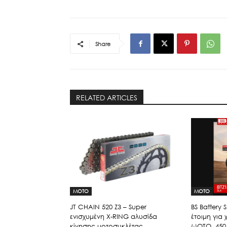
Share
RELATED ARTICLES
MOTO
MOTO
JT CHAIN 520 Ζ3 – Super
BS Battery
ενισχυμένη X-RING αλυσίδα
έτοιμη για
κίνησης μοτοσυκλέτας
MOTO 450