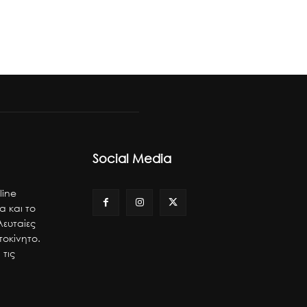
Social Media
line
α και το
λευταίες
τοκίνητο.
 τις