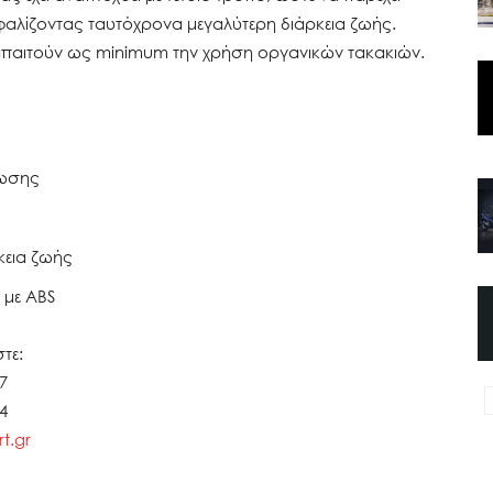
αλίζοντας ταυτόχρονα μεγαλύτερη διάρκεια ζωής.
 απαιτούν ως minimum την χρήση οργανικών τακακιών.
φωσης
κεια ζωής
 με ABS
τε:
7
54
t.gr