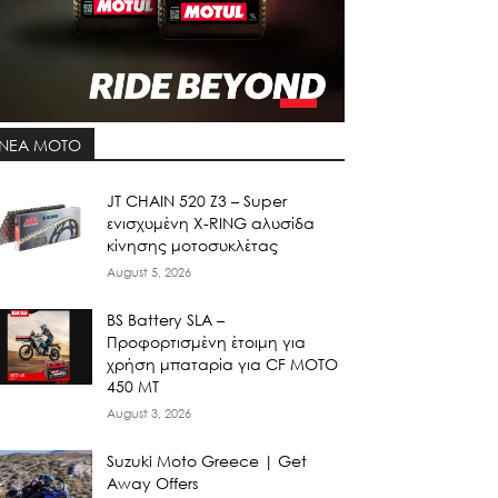
ΝΕΑ MOTO
JT CHAIN 520 Ζ3 – Super
ενισχυμένη X-RING αλυσίδα
κίνησης μοτοσυκλέτας
August 5, 2026
BS Battery SLA –
Προφορτισμένη έτοιμη για
χρήση μπαταρία για CF MOTO
450 MT
August 3, 2026
Suzuki Moto Greece | Get
Away Offers