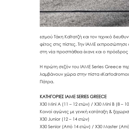
εσμού Τάκη Καϊτατζή και τον τεχνικό διε
φέτος στις πίστες. Την IAME εκπροσώπησε
στη νέα προσπάθεια έκανε και ο πρόεδρο
Η πρώτη σεζόν του IAME Series Greece περ
λαμβάνουν χώρα στην πίστα «Kartodromo» 
Πάτρα.
ΚΑΤΗΓΟΡΙΕΣ IAME SERIES GREECE
X30 Mini A (11 – 12 ετών) / X30 Mini B (8 – 1
Κοινοί αγώνες με γενική κατάταξη & ξεχωρισ
X30 Junior (12 – 14 ετών)
X30 Senior (Από 14 ετών) / X30 Master (Από