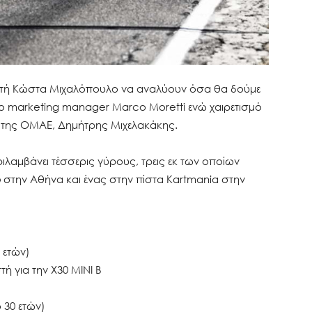
υθυντή Κώστα Μιχαλόπουλο να αναλύουν όσα θα δούμε
 ο marketing manager Marco Moretti ενώ χαιρετισμό
ς της ΟΜΑΕ, Δημήτρης Μιχελακάκης.
ιλαμβάνει τέσσερις γύρους, τρεις εκ των οποίων
στην Αθήνα και ένας στην πίστα Kartmania στην
0 ετών)
τή για την X30 MINI B
 30 ετών)