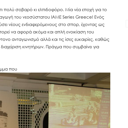
άτι πολύ σοβαρό κι ελπιδοφόρο. Μία νέα εποχή για το
ιεξαγωγή του νεοσύστατου IAME Series Greece! Ενός
ύσει νέους ενδιαφερόμενους στο σπορ, έχοντας ως
ορεί να αφορά ακόμα και απλή ενοικίαση του
τονο ανταγωνισμό αλλά και τις ίσες ευκαιρίες, καθώς
ή διαχείριση κινητήρων. Πράγμα που συμβαίνει για
αμμα που