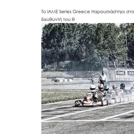
Το IAME Series Greece παρουσιάστηκε στο
διευθυντή του θ