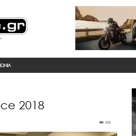
ΝΩΝΙΑ
ece 2018
328