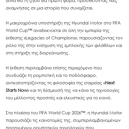
γενιά θα τη ζήσει για πρώτη φορά, προσθέτοντας νέες
αναμνήσεις σε μια ιστορία που συνεχίζεται.
Η μακροχρόνια υποστήριξη της Hyundai Motor στο FIFA
World Cup™ αναδεικνύεται σε όλη την εμπειρία της
έκθεσης «Legacies of Champions», παρουσιάζοντας τον
ρόλο της στην ενίσχυση της εμπλοκής των φιλάθλων και
στη στήριξη της διοργάνωσης.
Η έκθεση περιλαμβάνει επίσης περιεχόμενο που
συνδυάζει τη ρομποτική και το ποδόσφαιρο,
αντικατοπτρίζοντας τη φιλοσοφία της εταιρείας «
Next
Starts Now
» και τη δέσμευσή της να κάνει τις τεχνολογίες
του μέλλοντος προσιτές και ελκυστικές για το κοινό.
Στα πλαίσια του FIFA World Cup 2026™, η Hyundai Motor
παρουσιάζει τις καινοτομίες της, συμπεριλαμβανομένων
προηγμένων ρομποτικών τεχνολογιών που