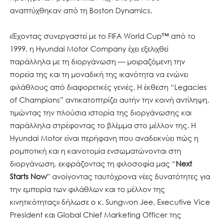
αναπτύχθηκαν από τη Boston Dynamics.
«Έχοντας συνεργαστεί με το FIFA World Cup™ από το
1999, η Hyundai Motor Company έχει εξελιχθεί
παράλληλα με τη διοργάνωση — μοιραζόμενη την
πορεία της και τη μοναδική της ικανότητα να ενώνει
φιλάθλους από διαφορετικές γενιές. Η έκθεση “Legacies
of Champions” αντικατοπτρίζει αυτήν την κοινή αντίληψη,
τιμώντας την πλούσια ιστορία της διοργάνωσης και
παράλληλα στρέφοντας το βλέμμα στο μέλλον της. Η
Hyundai Motor είναι περήφανη που αναδεικνύει πώς η
ρομποτική και η καινοτομία ενσωματώνονται στη
διοργάνωση, εκφράζοντας τη φιλοσοφία μας “
Next
Starts Now
” ανοίγοντας ταυτόχρονα νέες δυνατότητες για
την εμπειρία των φιλάθλων και το μέλλον της
κινητικότητας» δήλωσε ο κ. Sungwon Jee, Executive Vice
President και Global Chief Marketing Officer της