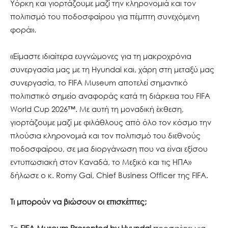
Υόρκη και γιορτάζουμε μαζί την κληρονομιά και τον
πολιτισμό του ποδοσφαίρου για πέμπτη συνεχόμενη
φορά».
«Είμαστε ιδιαίτερα ευγνώμονες για τη μακροχρόνια
συνεργασία μας με τη Hyundai και, χάρη στη μεταξύ μας
συνεργασία, το FIFA Museum αποτελεί σημαντικό
πολιτιστικό σημείο αναφοράς κατά τη διάρκεια του FIFA
World Cup 2026™. Με αυτή τη μοναδική έκθεση,
γιορτάζουμε μαζί με φιλάθλους από όλο τον κόσμο την
πλούσια κληρονομιά και τον πολιτισμό του διεθνούς
ποδοσφαίρου, σε μια διοργάνωση που να είναι εξίσου
εντυπωσιακή στον Καναδά, το Μεξικό και τις ΗΠΑ»
δήλωσε ο κ. Romy Gai, Chief Business Officer της FIFA.
Τι μπορούν να βιώσουν οι επισκέπτες;
Το
FIFA Museum Presented by Hyundai
προσφέρει μια