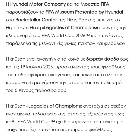
Η
Hyundai Motor Company
και το
Μουσείο FIFA
παρουσιάζουν το
FIFA Museum Presented by Hyundai
στο
Rockefeller Center
της Νέας Υόρκης με κεντρικό
θέμα την έκθεση «
Legacies of Champions»
τιμώντας την
κληρονομιά του FIFA World Cup 2026™ και εμπνέοντας
παράλληλα τις μελλοντικές γενιές παικτών και φιλάθλων.
Η έκθεση είναι ανοιχτή για το κοινό με
δωρεάν είσοδο
έως
και τις 19 Ιουλίου 2026, προσκαλώντας τους φιλάθλους
του ποδοσφαίρου, οικογένειες και παιδιά από όλο τον
κόσμο να εξερευνήσουν την ιστορία και τον πολιτισμό
του διεθνούς ποδοσφαίρου.
Η έκθεση «
Legacies of Champions
» ανατρέχει σε σχεδόν
έναν αιώνα ποδοσφαιρικής ιστορίας, εξετάζοντας πώς
κάθε FIFA World Cup™ έχει διαμορφώσει το παγκόσμιο
παιχνίδι και έχει εμπνεύσει εκατομμύρια φιλάθλους