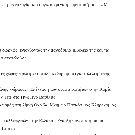
πώς η τεχνολογία, και συγκεκριμένα η ρομποτική του TUM,
 διαρκώς, ενισχύοντας την παγκόσμια εμβέλειά της και τις
α αποτελούν :
κές χώρες· πρώτη αποστολή καθαρισμού εγκαταλελειμμένης
άλης κλίμακας · Eπέκταση των δραστηριοτήτων στην Κορέα ·
την Tate στο Ηνωμένο Βασίλειο
ρισμός στη λίμνη Οχρίδα, Μνημείο Παγκόσμιας Κληρονομιάς
υοκαλλιεργειών στην Ελλάδα · Έναρξη πανεπιστημιακού
t Farms»