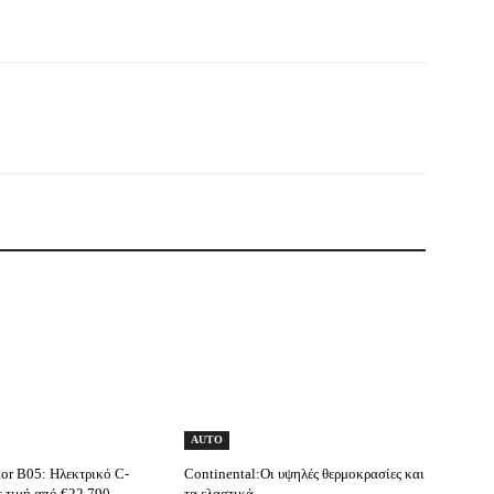
AUTO
or B05: Ηλεκτρικό C-
Continental:Οι υψηλές θερμοκρασίες και
 τιμή από €22.790
τα ελαστικά