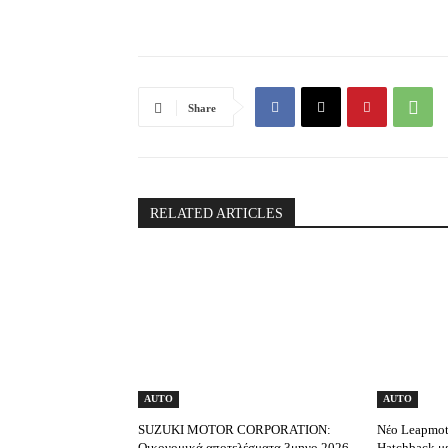
Share
RELATED ARTICLES
AUTO
AUTO
SUZUKI MOTOR CORPORATION:
Νέο Leapmot
Οικονομικά αποτελέσματα 3μηνο 2026
Hatchback με