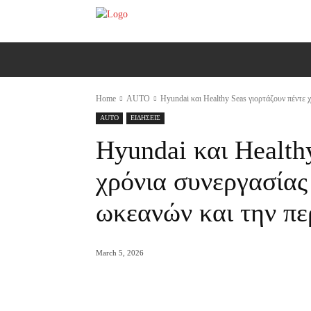
ΑΡΧΙΚΗ
AUTO
MOTO
Ε
Home
AUTO
Hyundai και Healthy Seas γιορτάζουν πέντε χ
AUTO
ΕΙΔΗΣΕΙΣ
Hyundai και Health
χρόνια συνεργασίας
ωκεανών και την πε
March 5, 2026