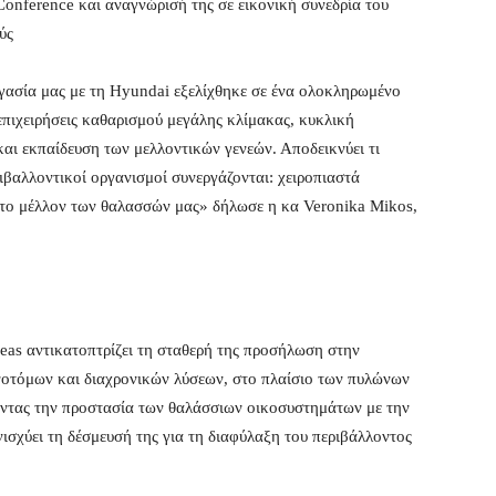
nference και αναγνώρισή της σε εικονική συνεδρία του
ύς
ργασία μας με τη Hyundai εξελίχθηκε σε ένα ολοκληρωμένο
πιχειρήσεις καθαρισμού μεγάλης κλίμακας, κυκλική
 και εκπαίδευση των μελλοντικών γενεών. Αποδεικνύει τι
ριβαλλοντικοί οργανισμοί συνεργάζονται: χειροπιαστά
 το μέλλον των θαλασσών μας» δήλωσε η κα Veronika Mikos,
eas αντικατοπτρίζει τη σταθερή της προσήλωση στην
οτόμων και διαχρονικών λύσεων, στο πλαίσιο των πυλώνων
ντας την προστασία των θαλάσσιων οικοσυστημάτων με την
ισχύει τη δέσμευσή της για τη διαφύλαξη του περιβάλλοντος