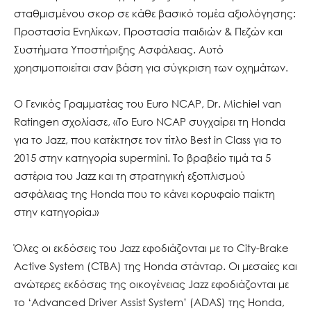
σταθμισμένου σκορ σε κάθε βασικό τομέα αξιολόγησης:
Προστασία Ενηλίκων, Προστασία παιδιών & Πεζών και
Συστήματα Υποστήριξης Ασφάλειας. Αυτό
χρησιμοποιείται σαν βάση για σύγκριση των οχημάτων.
Ο Γενικός Γραμματέας του Euro NCAP, Dr. Michiel van
Ratingen σχολίασε, «Το Euro NCAP συγχαίρει τη Honda
για το Jazz, που κατέκτησε τον τίτλο Best in Class για το
2015 στην κατηγορία supermini. Το βραβείο τιμά τα 5
αστέρια του Jazz και τη στρατηγική εξοπλισμού
ασφάλειας της Honda που το κάνει κορυφαίο παίκτη
στην κατηγορία.»
Όλες οι εκδόσεις του Jazz εφοδιάζονται με το City-Brake
Active System (CTBA) της Honda στάνταρ. Οι μεσαίες και
ανώτερες εκδόσεις της οικογένειας Jazz εφοδιάζονται με
το ‘Advanced Driver Assist System’ (ADAS) της Honda,