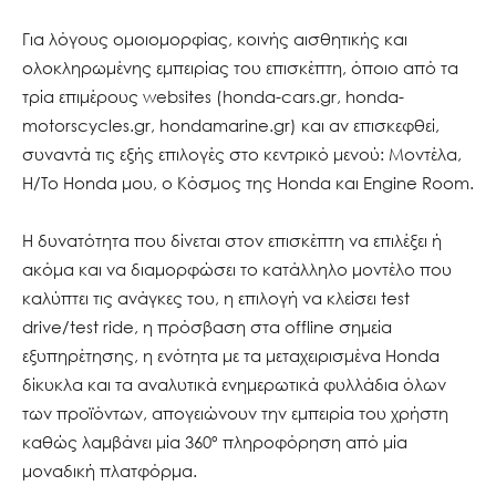
Για λόγους ομοιομορφίας, κοινής αισθητικής και
ολοκληρωμένης εμπειρίας του επισκέπτη, όποιο από τα
τρία επιμέρους websites (honda-cars.gr, honda-
motorscycles.gr, hondamarine.gr) και αν επισκεφθεί,
συναντά τις εξής επιλογές στο κεντρικό μενού: Μοντέλα,
Η/Το Honda μου, ο Κόσμος της Honda και Engine Room.
Η δυνατότητα που δίνεται στον επισκέπτη να επιλέξει ή
ακόμα και να διαμορφώσει το κατάλληλο μοντέλο που
καλύπτει τις ανάγκες του, η επιλογή να κλείσει test
drive/test ride, η πρόσβαση στα offline σημεία
εξυπηρέτησης, η ενότητα με τα μεταχειρισμένα Honda
δίκυκλα και τα αναλυτικά ενημερωτικά φυλλάδια όλων
των προϊόντων, απογειώνουν την εμπειρία του χρήστη
καθώς λαμβάνει μία 360º πληροφόρηση από μία
μοναδική πλατφόρμα.