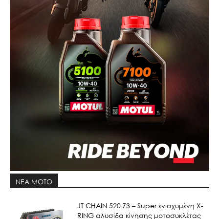
ΝΕΑ MOTO
JT CHAIN 520 Ζ3 – Super ενισχυμένη X-
RING αλυσίδα κίνησης μοτοσυκλέτας