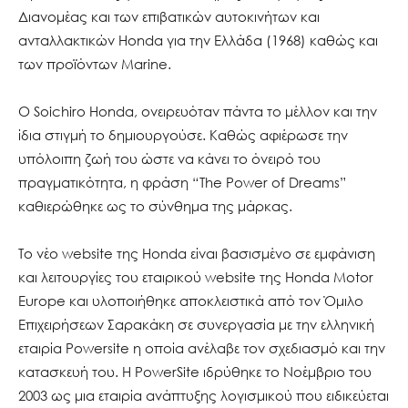
Διανομέας και των επιβατικών αυτοκινήτων και
ανταλλακτικών Honda για την Ελλάδα (1968) καθώς και
των προϊόντων Marine.
Ο Soichiro Honda, ονειρευόταν πάντα το μέλλον και την
ίδια στιγμή το δημιουργούσε. Καθώς αφιέρωσε την
υπόλοιπη ζωή του ώστε να κάνει το όνειρό του
πραγματικότητα, η φράση “The Power of Dreams”
καθιερώθηκε ως το σύνθημα της μάρκας.
To νέο website της Honda είναι βασισμένο σε εμφάνιση
και λειτουργίες του εταιρικού website της Honda Motor
Europe και υλοποιήθηκε αποκλειστικά από τον Όμιλο
Επιχειρήσεων Σαρακάκη σε συνεργασία με την ελληνική
εταιρία Powersite η οποία ανέλαβε τον σχεδιασμό και την
κατασκευή του. Η PowerSite ιδρύθηκε το Νοέμβριο του
2003 ως μια εταιρία ανάπτυξης λογισμικού που ειδικεύεται