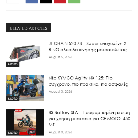
RELATED ARTICLES
JT CHAIN 520 Ζ3 – Super ενισχυμένη X-
RING αλυσίδα κίνησης μοτοσυκλέτας
August 5, 2026
MOTO
Νέο KYMCO Agility NX 125: Πιο
σύγχρονο, πιο πρακτικό, πιο ασφαλές
August 3, 2026
MOTO
BS Battery SLA – Προφορτισμένη έτοιμη
για χρήση μπαταρία για CF MOTO 450
MT
August 3, 2026
MOTO