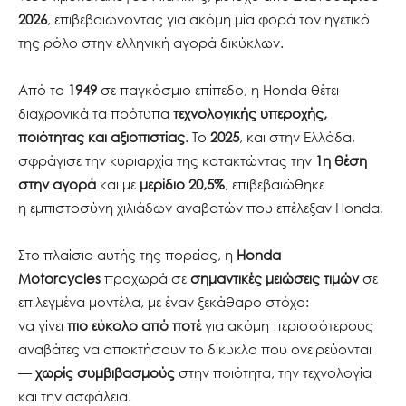
2026
, επιβεβαιώνοντας για ακόμη μία φορά τον ηγετικό
της ρόλο στην ελληνική αγορά δικύκλων.
Από το
1949
σε παγκόσμιο επίπεδο, η Honda θέτει
διαχρονικά τα πρότυπα
τεχνολογικής υπεροχής,
ποιότητας και αξιοπιστίας
. Το
2025
, και στην Ελλάδα,
σφράγισε την κυριαρχία της κατακτώντας την
1η θέση
στην αγορά
και με
μερίδιο 20,5%
, επιβεβαιώθηκε
η εμπιστοσύνη χιλιάδων αναβατών που επέλεξαν Honda.
Στο πλαίσιο αυτής της πορείας, η
Honda
Motorcycles
προχωρά σε
σημαντικές μειώσεις τιμών
σε
επιλεγμένα μοντέλα, με έναν ξεκάθαρο στόχο:
να γίνει
πιο εύκολο από ποτέ
για ακόμη περισσότερους
αναβάτες να αποκτήσουν το δίκυκλο που ονειρεύονται
—
χωρίς συμβιβασμούς
στην ποιότητα, την τεχνολογία
και την ασφάλεια.