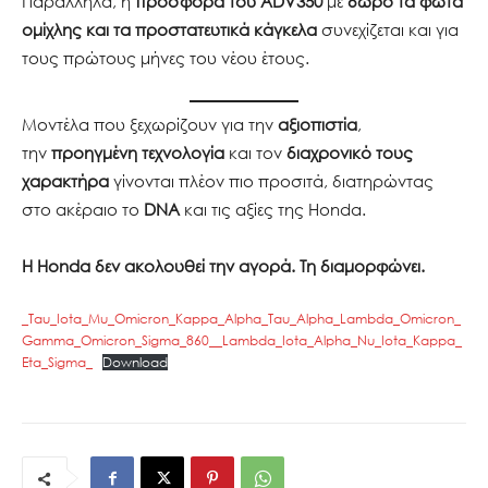
Παράλληλα, η
προσφορά του ADV350
με
δώρο τα φώτα
ομίχλης και τα προστατευτικά κάγκελα
συνεχίζεται και για
τους πρώτους μήνες του νέου έτους.
Μοντέλα που ξεχωρίζουν για την
αξιοπιστία
,
την
προηγμένη τεχνολογία
και τον
διαχρονικό τους
χαρακτήρα
γίνονται πλέον πιο προσιτά, διατηρώντας
στο ακέραιο το
DNA
και τις αξίες της Honda.
Η Honda δεν ακολουθεί την αγορά. Τη διαμορφώνει.
_Tau_Iota_Mu_Omicron_Kappa_Alpha_Tau_Alpha_Lambda_Omicron_
Gamma_Omicron_Sigma_860__Lambda_Iota_Alpha_Nu_Iota_Kappa_
Eta_Sigma_
Download