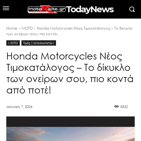
TodayNews
Home
MOTO
Honda Μotorcycles Νέος Τιμοκατάλογος – Το δίκυκλο
των ονείρων σου, πιο κοντά...
MOTO
Tιμές Mοτοσυκλετών
Honda Μotorcycles Νέος
Τιμοκατάλογος – Το δίκυκλο
των ονείρων σου, πιο κοντά
από ποτέ!
January 7, 2026
5522