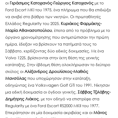
οι
Γεράσιμος Κατοχιανός-Γεώργιος Κατοχιανός
με το
Ford Escort MKI του 1975, ένα πλήρωμα που θα επιδιώξει
να ανεβεί στο βάθρο των νικητών. Οι πρωταθλητές
Ελλάδος Regularity του 2025,
Κυριάκος Φαρμάκης-
Μαρία Αθανασοπούλου
, έπειτα από το πρόβλημα με το
όργανο χρονομέτρησης που αντιμετώπισαν την πρώτη
ημέρα, έδειξαν να βρίσκουν τα πατήματά τους το
Σάββατο, κερδίζοντας δύο ειδικές δοκιμασίες. Με ένα
Volvo 122S, βρίσκονται στην έκτη θέση της γενικής
κατάταξης. Στην έβδομη θέση ολοκλήρωσαν το δεύτερο
σκέλος οι
Αλέξανδρος Δρουλίσκος-Μαθιός
Μανσόλας
που υποχώρησαν στην κατάταξη,
οδηγώντας ένα Volkswagen Golf GTi του 1991. Νίκησαν
μια ειδική δοκιμασία οι όγδοοι γενικής,
Σάββας Τζιλάβης-
Δημήτρης Λιάκος
, με τον οδηγό να επιστρέφει στα
Regularity με ένα Ford Escort RS2000 MKII του 1977.
Επικράτησαν σε μία δοκιμασία ακριβείας και οι
Μάνος