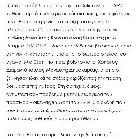
έξυπνα το Σάββατο με την Toyota Celica STi του 1992,
καθώς παρ’ ότι δεν κέρδισε κάποια ειδική, σκαρφάλωσε
πέντε θέσεις στη γενική κατάταξη του αγώνα. Το
πλήρωμα του Celica αναμένεται να «κυνηγήσουν»
οι
Ηλίας Λαλούσης-Κωνσταντίνος Κοτσίρης
με το
Peugeot 306 GTI 6 – Race του 1999 που βρίσκονται τρίτοι
στη γενική κατάταξη έπειτα από το δεύτερο σκέλος του
αγώνα. Μια θέση πιο πίσω βρίσκονται οι
Χρήστος
Διαμαντόπουλος-Μανώλης Δημακαρέας
, οι οποίοι
ξεκίνησαν ιδανικά το σκέλος κερδίζοντας την πρώτη
δοκιμασία της ημέρας. Στη συνέχεια, όμως,
αντιμετώπισαν πρόβλημα με την κρεμαγιέρα του
πράσινου Volkswagen Golf I του 1984, μια βλάβη που
ευελπιστούν να επιδιορθώσουν, ώστε να συλλέξουν
πολύτιμους βαθμούς για το πρωτάθλημα.
Τέσσερις θέσεις σκαρφάλωσαν την δεύτερη ημέρα