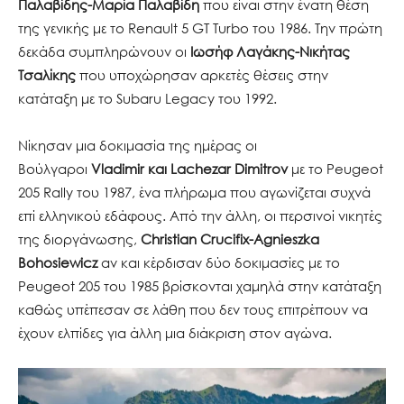
Παλαβίδης-Μαρία Παλαβίδη
που είναι στην ένατη θέση
της γενικής με το Renault 5 GT Turbo του 1986. Την πρώτη
δεκάδα συμπληρώνουν οι
Ιωσήφ Λαγάκης-Νικήτας
Τσαλίκης
που υποχώρησαν αρκετές θέσεις στην
κατάταξη με το Subaru Legacy του 1992.
Νίκησαν μια δοκιμασία της ημέρας οι
Βούλγαροι
Vladimir και Lachezar Dimitrov
με το Peugeot
205 Rally του 1987, ένα πλήρωμα που αγωνίζεται συχνά
επί ελληνικού εδάφους. Από την άλλη, οι περσινοί νικητές
της διοργάνωσης,
Christian Crucifix-Agnieszka
Bohosiewicz
αν και κέρδισαν δύο δοκιμασίες με το
Peugeot 205 του 1985 βρίσκονται χαμηλά στην κατάταξη
καθώς υπέπεσαν σε λάθη που δεν τους επιτρέπουν να
έχουν ελπίδες για άλλη μια διάκριση στον αγώνα.