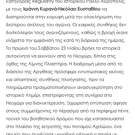
κατηγορίας Regularity του Ιστορικού Ράλλυ Ακρόπολις,
με τους
Ιωάννη Κυρανά-Νικόλαο Ευσταθίου
να
διατηρούνται στην κορυφή μετά την ολοκλήρωση του
δεύτερου σκέλους του αγώνα. Οι καιρικές συνθήκες δεν
δυσκόλεψαν τους αγωνιζόμενους, καθώς η βροχή έκανε
ελάχιστα την εμφάνισή της κατά τη διάρκεια της ημέρας.
Το πρωινό του Σαββάτου 23 Μαΐου βρήκε τα ιστορικά
αυτοκίνητα να εκκινούν από το Νεοχώρι, δίπλα στις
όχθες της Λίμνης Πλαστήρα. Η διαδρομή μέσα από το
διάσελο της Αργιθέας πρόσφερε εντυπωσιακές εικόνες
και απαιτητικές συνθήκες πλοήγησης, πριν τα
πληρώματα πραγματοποιήσουν ανασυγκρότηση στο
ιστορικό Λημέρι, επιστρέφοντας στη συνέχεια στο
Νεοχώρι για διανυκτέρευση. Ξεχωριστή εντύπωση άφησε
στους συμμετέχοντες το πέρασμα από τα περίφημα πέντε
τούνελ του βοηθητικού δρόμου που είχε κατασκευαστεί
στο πλαίσιο της εκτροπής του ποταμού Αχελώου, ένα
σημείο που συνδύασε μοναδική οδηγική εμπειρία με