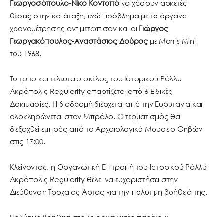
Γεωργοσόπουλο-Νίκο Κοντοπό
να χάσουν αρκετές
θέσεις στην κατάταξη, ενώ πρόβλημα με το όργανο
χρονομέτρησης αντιμετώπισαν και οι
Γιώργος
Γεωργακόπουλος-Αναστάσιος Δούρος
με Morris Mini
του 1968.
Το τρίτο και τελευταίο σκέλος του Ιστορικού Ράλλυ
Ακρόπολις Regularity απαρτίζεται από 6 Ειδικές
Δοκιμασίες. Η διαδρομή διέρχεται από την Ευρυτανία και
ολοκληρώνεται στον Μπράλο. Ο τερματισμός θα
διεξαχθεί εμπρός από το Αρχαιολογικό Μουσείο Θηβών
στις 17:00.
Κλείνοντας, η Οργανωτική Επιτροπή του Ιστορικού Ράλλυ
Ακρόπολις Regularity θέλει να ευχαριστήσει στην
Διεύθυνση Τροχαίας Άρτας για την πολύτιμη βοήθειά της.
Πολύτιμη βοήθεια στους οργανωτές παρέχουν