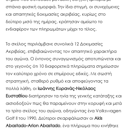
σπάνια φυσική ομορφιά. Την ίδια στιγμή, οι συνεχόμενες
και απαιτητικές δοκιμασίες ακριβείας, κυρίως στο
δεύτερο μισό της ημέρας, κράτησαν αμείωτο το
ενδιαφέρον των πληρωμάτων μέχρι το τέλος.
Το σκέλος περιλάμβανε συνολικά 12 Δοκιμασίες
Ακριβείας, επιβεβαιώνοντας τον απαιτητικό χαρακτήρα
του αγώνα. Ο έντονος συναγωνισμός αποτυπώνεται και
στο γεγονός ότι 10 διαφορετικά πληρώματα σημείωσαν
τον καλύτερο χρόνο σε επιμέρους ειδικές. Με σωστή
στρατηγική, σταθερό ρυθμό και αποφεύγοντας τα
πολλά λάθη, οι
Ιωάννης Κυρανάς-Νικόλαος
Ευσταθίου
διατήρησαν τα ηνία της γενικής κατάταξης και
αισιοδοξούν πως θα παραμείνουν στην κορυφή και μετά
το τρίτο σκέλος του αγώνα, οδηγώντας ένα Volkswagen
Golf II του 1990. Δεύτεροι σκαρφάλωσαν οι
Akis
Abastado-Arion Abastado
, ένα πλήρωμα που κινήθηκε