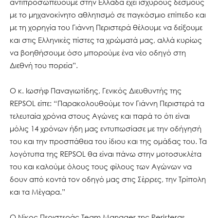
αντιπροσωπεύουμε στην Ελλάδα έχει ισχυρούς δεσμούς
με το μηχανοκίνητο αθλητισμό σε παγκόσμιο επίπεδο και
με τη χορηγία του Γιάννη Περιστερά θέλουμε να δείξουμε
και στις Ελληνικές πίστες τα χρώματά μας, αλλά κυρίως
να βοηθήσουμε όσο μπορούμε ένα νέο οδηγό στη
Διεθνή του πορεία”.
Ο κ. Ιωσήφ Παναγιωτίδης, Γενικός Διευθυντής της
REPSOL είπε: “Παρακολουθούμε τον Γιάννη Περιστερά τα
τελευταία χρόνια στους Αγώνες και παρά το ότι είναι
μόλις 14 χρόνων ήδη μας εντυπωσίασε με την οδήγησή
του και την προσπάθεια του ίδιου και της ομάδας του. Τα
λογότυπα της REPSOL θα είναι πάνω στην μοτοσυκλέτα
του και καλούμε όλους τους φίλους των Αγώνων να
δουν από κοντά τον οδηγό μας στις Σέρρες, την Τρίπολη
και τα Μέγαρα.”
Ο Νίκος Περιστεράς Team Manager της Peristeras