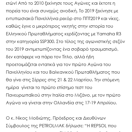
ετών! Από το 2010 ξεκίνησε τους Αγώνες και έκτοτε η
πορεία του είναι συνεχώς ανοδική. Το 2019 ξεκίνησε με
εντυπωσιακά Πανελλήνια ρεκόρ στο ΠΠΤ2019 και νίκες,
καθώς έγινε ο μικρότερος νικητής στην ιστορία του
Ελληνικού Πρωταθλήματος κερδίζοντας με Yamaha R3
στην κατηγορία SSP300. Στo τέλος της αγωνιστικής σεζόν
του 2019 αντιμετωπίζοντας ένα σοβαρό τραυματισμό,
δεν κατάφερε να πάρει τον Τίτλο, αλλά ήδη
προετοιμάζεται εντατικά για τον πρώτο Αγώνα του
Πανελληνίου και του Βαλκανικού Πρωταθλήματος που
θα γίνει στις Σέρρες στις 21 & 22 Μαρτίου. Την επόμενη
ημέρα γίνεται το πρώτο επίσημο τεστ του
Πανευρωπαϊκού στην Ιταλία στο Μιζάνο, με τον πρώτο
Αγώνα να γίνεται στην Ολλανδία στις 17-19 Απριλίου.
Ο κ. Νίκος Μοδιώτης, Πρόεδρος και Διευθύνων
Σύμβουλος της PETROLMAK δήλωσε: “Η REPSOL που