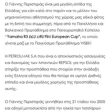
Ο Γιάννης Περιστεράς είναι μια μεγάλη ελπίδα της
Ελλάδας για κάτι καλό στο παρόν και το μέλλον του
μηχανοκίνητου αθλητισμού της χώρας μας ειδικά φέτος
με τη διπλή του συμμετοχή, πέρα από το Πανελλήνιο και
Βαλκανικό Πρωτάθλημα στο Πανευρωπαϊκό Κύπελλο
“
Yamaha R3
bLU cRU
FIM European Cup”,
το οποίο
γίνεται μαζί με το Παγκόσμιο Πρωτάθλημα WSBK!
Η PETROLMAK S.A που είναι ο αποκλειστικός εισαγωγέας
και διανομέας των λιπαντικών REPSOL για την Ελλάδα
στηρίζει την προσπάθεια που στοχεύει στην ανάδειξη
ενός Έλληνα οδηγού που θα πετύχει σε υψηλό Διεθνές
επίπεδο και είναι μεγάλος χορηγός της προσπάθειας
αυτής.
Ο Γιάννης Περιστεράς γεννήθηκε στις 21 Μαΐου του 2005
και οδηγεί μοτοσυκλέτα από την ηλικία των τεσσάρων