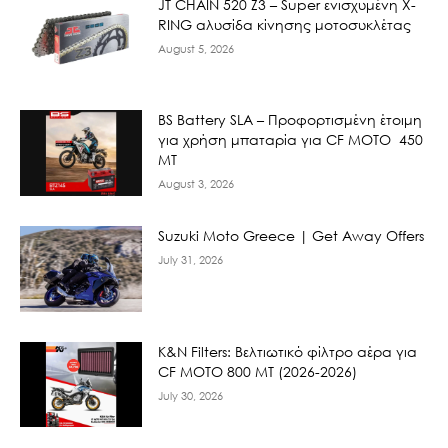
JT CHAIN 520 Ζ3 – Super ενισχυμένη X-
RING αλυσίδα κίνησης μοτοσυκλέτας
August 5, 2026
BS Battery SLA – Προφορτισμένη έτοιμη
για χρήση μπαταρία για CF MOTO 450
MT
August 3, 2026
Suzuki Moto Greece | Get Away Offers
July 31, 2026
K&N Filters: Βελτιωτικό φίλτρο αέρα για
CF ΜΟΤΟ 800 ΜΤ (2026-2026)
July 30, 2026