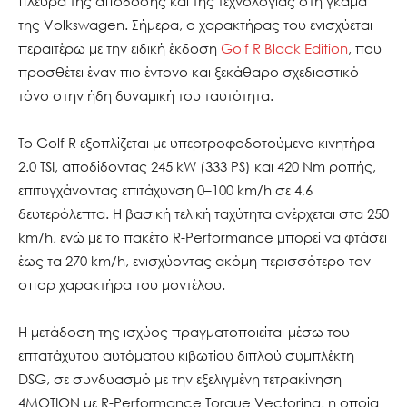
πλευρά της απόδοσης και της τεχνολογίας στη γκάμα
της Volkswagen. Σήμερα, ο χαρακτήρας του ενισχύεται
περαιτέρω με την ειδική έκδοση
Golf R Black Edition
, που
προσθέτει έναν πιο έντονο και ξεκάθαρο σχεδιαστικό
τόνο στην ήδη δυναμική του ταυτότητα.
Το Golf R εξοπλίζεται με υπερτροφοδοτούμενο κινητήρα
2.0 TSI, αποδίδοντας 245 kW (333 PS) και 420 Nm ροπής,
επιτυγχάνοντας επιτάχυνση 0–100 km/h σε 4,6
δευτερόλεπτα. Η βασική τελική ταχύτητα ανέρχεται στα 250
km/h, ενώ με το πακέτο R-Performance μπορεί να φτάσει
έως τα 270 km/h, ενισχύοντας ακόμη περισσότερο τον
σπορ χαρακτήρα του μοντέλου.
Η μετάδοση της ισχύος πραγματοποιείται μέσω του
επτατάχυτου αυτόματου κιβωτίου διπλού συμπλέκτη
DSG, σε συνδυασμό με την εξελιγμένη τετρακίνηση
4MOTION με R-Performance Torque Vectoring, η οποία