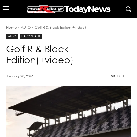
TodayNews
Home
AUTO
Golf R & Black Edition(+video)
AUTO
ΠΑΡΟΥΣΙΑΣΗ
Golf R & Black
Edition(+video)
January 23, 2026
1251