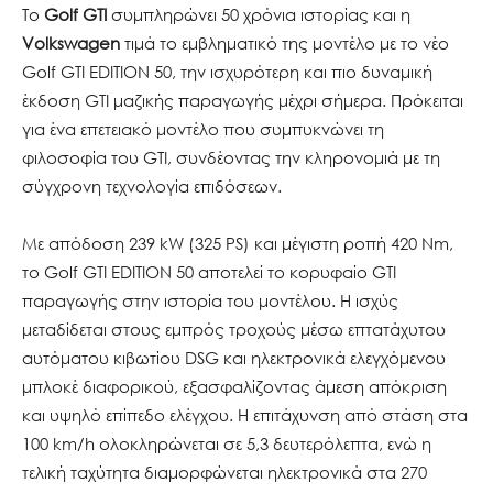
Το
Golf GTI
συμπληρώνει 50 χρόνια ιστορίας και η
Volkswagen
τιμά το εμβληματικό της μοντέλο με το νέο
Golf GTI EDITION 50, την ισχυρότερη και πιο δυναμική
έκδοση GTI μαζικής παραγωγής μέχρι σήμερα. Πρόκειται
για ένα επετειακό μοντέλο που συμπυκνώνει τη
φιλοσοφία του GTI, συνδέοντας την κληρονομιά με τη
σύγχρονη τεχνολογία επιδόσεων.
Με απόδοση 239 kW (325 PS) και μέγιστη ροπή 420 Nm,
το Golf GTI EDITION 50 αποτελεί το κορυφαίο GTI
παραγωγής στην ιστορία του μοντέλου. Η ισχύς
μεταδίδεται στους εμπρός τροχούς μέσω επτατάχυτου
αυτόματου κιβωτίου DSG και ηλεκτρονικά ελεγχόμενου
μπλοκέ διαφορικού, εξασφαλίζοντας άμεση απόκριση
και υψηλό επίπεδο ελέγχου. Η επιτάχυνση από στάση στα
100 km/h ολοκληρώνεται σε 5,3 δευτερόλεπτα, ενώ η
τελική ταχύτητα διαμορφώνεται ηλεκτρονικά στα 270