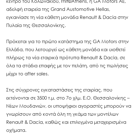
κέντρο του Κολωνακίου, rnlt©Athens, η GA Motors AE,
αδελφή εταιρεία της Grand Austomotive Hellas,
εγκαινίασε τη νέα κάθετη μονάδα Renault & Dacia στην
Πυλαία της Θεσσαλονίκης.
Πρόκειται για το πρώτο κατάστημα της GA Motors στην
Ελλάδα, που λειτουργεί ως κάθετη μονάδα και υιοθετεί
πλήρως τα νέα εταιρικά πρότυπα Renault & Dacia, σε
όλα τα στάδια επαφής με τον πελάτη, από τις πωλήσεις
μέχρι το after sales.
Στις σύγχρονες εγκαταστάσεις της εταιρίας, που
εκτείνονται σε 3500 τ.μ, στο 7ο χλμ. Ε.Ο. Θεσσαλονίκης –
Νέων Μουδανιών, οι υποψήφιοι αγοραστές μπορούν να
γνωρίσουν από κοντά όλη τη γκάμα των μοντέλων
Renault & Dacia, καθώς και επιλεγμένα μεταχειρισμένα
οχήματα.