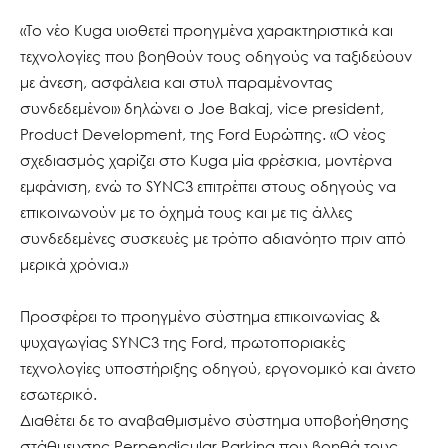
«Το νέο Kuga υιοθετεί προηγμένα χαρακτηριστικά και
τεχνολογίες που βοηθούν τους οδηγούς να ταξιδεύουν
με άνεση, ασφάλεια και στυλ παραμένοντας
συνδεδεμένοι» δηλώνει ο Joe Bakaj, vice president,
Product Development, της Ford Ευρώπης. «Ο νέος
σχεδιασμός χαρίζει στο Kuga μία φρέσκια, μοντέρνα
εμφάνιση, ενώ το SYNC3 επιτρέπει στους οδηγούς να
επικοινωνούν με το όχημά τους και με τις άλλες
συνδεδεμένες συσκευές με τρόπο αδιανόητο πριν από
μερικά χρόνια.»
Προσφέρει το προηγμένο σύστημα επικοινωνίας &
ψυχαγωγίας SYNC3 της Ford, πρωτοποριακές
τεχνολογίες υποστήριξης οδηγού, εργονομικό και άνετο
εσωτερικό.
Διαθέτει δε το αναβαθμισμένο σύστημα υποβοήθησης
στάθμευσης Perpendicular Parking που βοηθά τους