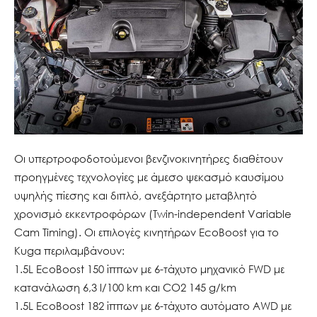
Οι υπερτροφοδοτούμενοι βενζινοκινητήρες διαθέτουν
προηγμένες τεχνολογίες με άμεσο ψεκασμό καυσίμου
υψηλής πίεσης και διπλό, ανεξάρτητο μεταβλητό
χρονισμό εκκεντροφόρων (Twin-independent Variable
Cam Timing). Οι επιλογές κινητήρων EcoBoost για το
Kuga περιλαμβάνουν:
1.5L EcoBoost 150 ίππων με 6-τάχυτο μηχανικό FWD με
κατανάλωση 6,3 l/100 km και CO2 145 g/km
1.5L EcoBoost 182 ίππων με 6-τάχυτο αυτόματο AWD με