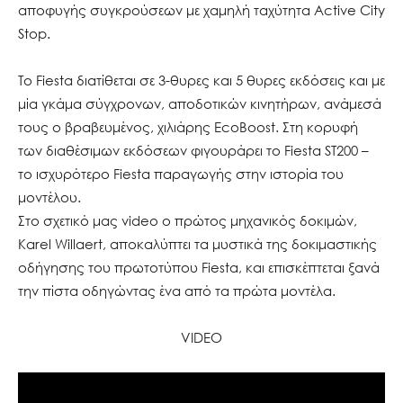
αποφυγής συγκρούσεων με χαμηλή ταχύτητα Active City
Stop.
Το Fiesta διατίθεται σε 3-θυρες και 5 θυρες εκδόσεις και με
μία γκάμα σύγχρονων, αποδοτικών κινητήρων, ανάμεσά
τους ο βραβευμένος, χιλιάρης EcoBoost. Στη κορυφή
των διαθέσιμων εκδόσεων φιγουράρει το Fiesta ST200 –
το ισχυρότερο Fiesta παραγωγής στην ιστορία του
μοντέλου.
Στο σχετικό μας video ο πρώτος μηχανικός δοκιμών,
Karel Willaert, αποκαλύπτει τα μυστικά της δοκιμαστικής
οδήγησης του πρωτοτύπου Fiesta, και επισκέπτεται ξανά
την πίστα οδηγώντας ένα από τα πρώτα μοντέλα.
VIDEO