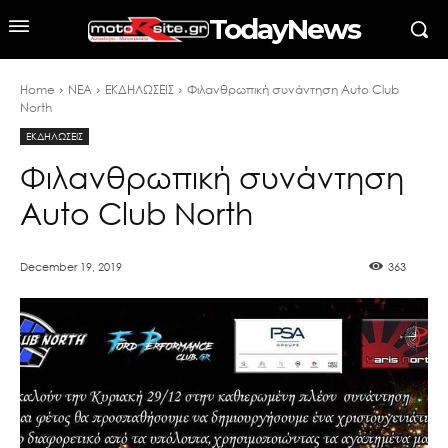
TodayNews
Home
ΝΕΑ
ΕΚΔΗΛΩΣΕΙΣ
Φιλανθρωπική συνάντηση Auto Club
North
ΕΚΔΗΛΩΣΕΙΣ
Φιλανθρωπική συνάντηση
Auto Club North
December 19, 2019
363