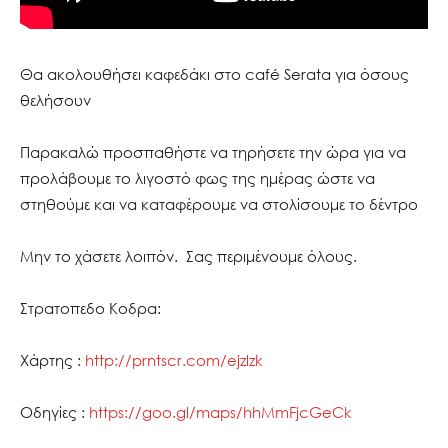
Θα ακολουθήσει καφεδάκι στο café Serata για όσους
θελήσουν
Παρακαλώ προσπαθήστε να τηρήσετε την ώρα για να
προλάβουμε το λιγοστό φως της ημέρας ώστε να
στηθούμε και να καταφέρουμε να στολίσουμε το δέντρο
Μην το χάσετε λοιπόν. Σας περιμένουμε όλους.
Στρατοπεδο Κοδρα:
Χάρτης :
http://prntscr.com/ejzlzk
Οδηγίες :
https://goo.gl/maps/hhMmFjcGeCk