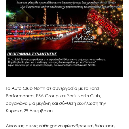
Το Auto Club North σε συνεργασία με τα Ford
Performance, PSA Group και Yaris North Club,
οργανώνει μια μεγάλη και σύνθετη εκδήλωση την
Κυριακή 29 Δεκεμβρίου.
Δίνοντας όπως κάθε χρόνο φιλανθρωπική διάσταση