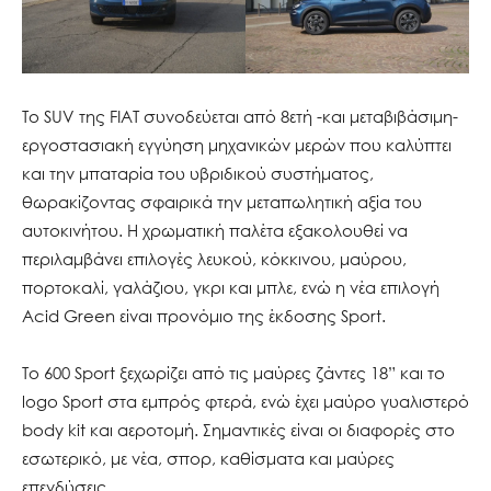
Το SUV της FIAT συνοδεύεται από 8ετή -και μεταβιβάσιμη-
εργοστασιακή εγγύηση μηχανικών μερών που καλύπτει
και την μπαταρία του υβριδικού συστήματος,
θωρακίζοντας σφαιρικά την μεταπωλητική αξία του
αυτοκινήτου. Η χρωματική παλέτα εξακολουθεί να
περιλαμβάνει επιλογές λευκού, κόκκινου, μαύρου,
πορτοκαλί, γαλάζιου, γκρι και μπλε, ενώ η νέα επιλογή
Acid Green είναι προνόμιο της έκδοσης Sport.
Το 600 Sport ξεχωρίζει από τις μαύρες ζάντες 18” και το
logo Sport στα εμπρός φτερά, ενώ έχει μαύρο γυαλιστερό
body kit και αεροτομή. Σημαντικές είναι οι διαφορές στο
εσωτερικό, με νέα, σπορ, καθίσματα και μαύρες
επενδύσεις.