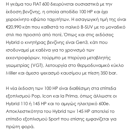
Η γκάμα του FIAT 600 διευρύνεται ουσιαστικά με την
έκδοση βενζίνης, η οποία αποδίδει 100 HP και έχει
χειροκίνητο κιβώτιο ταχυτήτων. Η εισαγωγική τιμή της είναι
€20.990 κάτι που καθιστά το ιταλικό B-SUV με το μοναδικό
στιλ πιο προσιτό από ποτέ. Όπως και στις εκδόσεις
Hybrid ο κινητήρας βενζίνης είναι Gen3, κάτι που
ισοδυναμεί με καδένα για το χρονισμό των
εκκεντροφόρων, τούρμπο με πτερύγια μεταβλητής
γεωμετρίας (VGT), λειτουργία στο θερμοδυναμικό κύκλο
Miller και άμεσο ψεκασμό καυσίμου με πίεση 350 bar.
Η νέα έκδοση των 100 HP είναι διαθέσιμη στα επίπεδα
εξοπλισμού Pop, Icon και la Prima, όπως άλλωστε οι
Hybrid 110 ή 145 HP και το αμιγώς ηλεκτρικό 600e.
Αποκλειστικότητα του Hybrid των 145 HP αποτελεί το
επίπεδο εξοπλισμού Sport που επίσης εμφανίζεται για
πρώτη φορά.