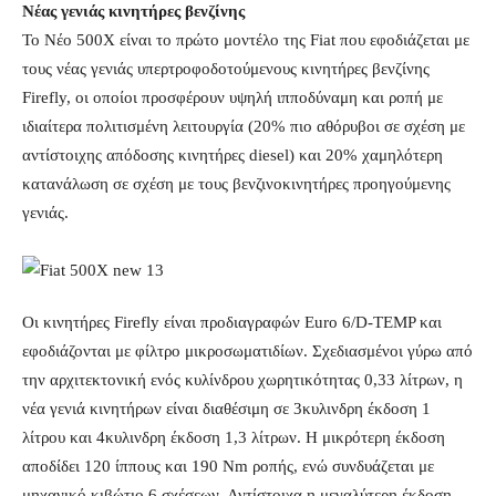
Νέας γενιάς κινητήρες βενζίνης
Το Νέο 500X είναι το πρώτο μοντέλο της Fiat που εφοδιάζεται με
τους νέας γενιάς υπερτροφοδοτούμενους κινητήρες βενζίνης
Firefly, οι οποίοι προσφέρουν υψηλή ιπποδύναμη και ροπή με
ιδιαίτερα πολιτισμένη λειτουργία (20% πιο αθόρυβοι σε σχέση με
αντίστοιχης απόδοσης κινητήρες diesel) και 20% χαμηλότερη
κατανάλωση σε σχέση με τους βενζινοκινητήρες προηγούμενης
γενιάς.
Οι κινητήρες Firefly είναι προδιαγραφών Euro 6/D-TEMP και
εφοδιάζονται με φίλτρο μικροσωματιδίων. Σχεδιασμένοι γύρω από
την αρχιτεκτονική ενός κυλίνδρου χωρητικότητας 0,33 λίτρων, η
νέα γενιά κινητήρων είναι διαθέσιμη σε 3κυλινδρη έκδοση 1
λίτρου και 4κυλινδρη έκδοση 1,3 λίτρων. Η μικρότερη έκδοση
αποδίδει 120 ίππους και 190 Nm ροπής, ενώ συνδυάζεται με
μηχανικό κιβώτιο 6 σχέσεων. Αντίστοιχα η μεγαλύτερη έκδοση