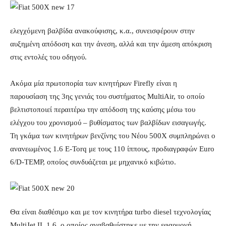
ελεγχόμενη βαλβίδα ανακούφισης, κ.α., συνεισφέρουν στην
αυξημένη απόδοση και την άνεση, αλλά και την άμεση απόκριση
στις εντολές του οδηγού.
Ακόμα μία πρωτοπορία των κινητήρων Firefly είναι η
παρουσίαση της 3ης γενιάς του συστήματος MultiAir, το οποίο
βελτιστοποιεί περαιτέρω την απόδοση της καύσης μέσω του
ελέγχου του χρονισμού – βυθίσματος των βαλβίδων εισαγωγής.
Τη γκάμα των κινητήρων βενζίνης του Νέου 500X συμπληρώνει ο
ανανεωμένος 1.6 E-Torq με τους 110 ίππους, προδιαγραφών Euro
6/D-TEMP, οποίος συνδυάζεται με μηχανικό κιβώτιο.
Θα είναι διαθέσιμο και με τον κινητήρα turbo diesel τεχνολογίας
MultiJet II, 1.6, ο οποίος αναβαθμίστηκε με την εφαρμογή