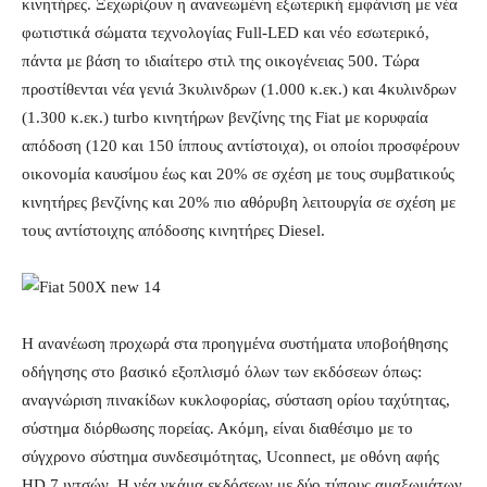
κινητήρες. Ξεχωρίζουν η ανανεωμένη εξωτερική εμφάνιση με νέα
φωτιστικά σώματα τεχνολογίας Full-LED και νέο εσωτερικό,
πάντα με βάση το ιδιαίτερο στιλ της οικογένειας 500. Τώρα
προστίθενται νέα γενιά 3κυλινδρων (1.000 κ.εκ.) και 4κυλινδρων
(1.300 κ.εκ.) turbo κινητήρων βενζίνης της Fiat με κορυφαία
απόδοση (120 και 150 ίππους αντίστοιχα), οι οποίοι προσφέρουν
οικονομία καυσίμου έως και 20% σε σχέση με τους συμβατικούς
κινητήρες βενζίνης και 20% πιο αθόρυβη λειτουργία σε σχέση με
τους αντίστοιχης απόδοσης κινητήρες Diesel.
Η ανανέωση προχωρά στα προηγμένα συστήματα υποβοήθησης
οδήγησης στο βασικό εξοπλισμό όλων των εκδόσεων όπως:
αναγνώριση πινακίδων κυκλοφορίας, σύσταση ορίου ταχύτητας,
σύστημα διόρθωσης πορείας. Ακόμη, είναι διαθέσιμο με το
σύγχρονο σύστημα συνδεσιμότητας, Uconnect, με οθόνη αφής
HD 7 ιντσών. Η νέα γκάμα εκδόσεων με δύο τύπους αμαξωμάτων