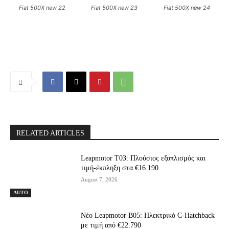
Fiat 500X new 22
Fiat 500X new 23
Fiat 500X new 24
RELATED ARTICLES
Leapmotor T03: Πλούσιος εξοπλισμός και
τιμή-έκπληξη στα €16.190
August 7, 2026
AUTO
Νέο Leapmotor B05: Ηλεκτρικό C-Hatchback
με τιμή από €22.790