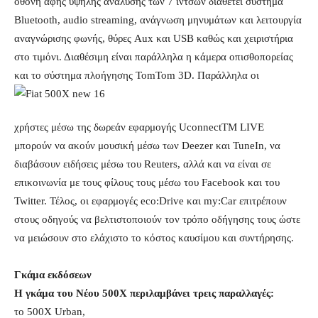
οθόνη αφής υψηλής ανάλυσης των 7 ιντσών διαθέτει σύστημα
Bluetooth, audio streaming, ανάγνωση μηνυμάτων και λειτουργία
αναγνώρισης φωνής, θύρες Aux και USB καθώς και χειριστήρια
στο τιμόνι. Διαθέσιμη είναι παράλληλα η κάμερα οπισθοπορείας
και το σύστημα πλοήγησης TomTom 3D. Παράλληλα οι
χρήστες μέσω της δωρεάν εφαρμογής UconnectTM LIVE
μπορούν να ακούν μουσική μέσω των Deezer και TuneIn, να
διαβάσουν ειδήσεις μέσω του Reuters, αλλά και να είναι σε
επικοινωνία με τους φίλους τους μέσω του Facebook και του
Twitter. Τέλος, οι εφαρμογές eco:Drive και my:Car επιτρέπουν
στους οδηγούς να βελτιστοποιούν τον τρόπο οδήγησης τους ώστε
να μειώσουν στο ελάχιστο το κόστος καυσίμου και συντήρησης.
Γκάμα εκδόσεων
Η γκάμα του Νέου 500Χ περιλαμβάνει τρεις παραλλαγές:
το 500X Urban,