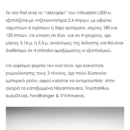
Το νέο Fiat είναι το “αδελφάκι” του Mitsubishi L200 κι
εξοπλίζεται με ντιζελοκινητήρα 2,4 λίτρων, με κιβώτιο
ταχυτήτων 6 σχέσεων ή 5άρι αυτόματο, ισχύος 180 και
150 ίππων. Με κίνηση σε δύο και σε 4 τροχούς, έχει
μήκος 5,16 μ. ή 5,3 μ. αναλόγως της έκδοσης και θα είναι
διαθέσιμο σε 4 επίπεδα αμαξώματος κι εξοπλισμού.
Με ωφέλιμο φορτίο τον ένα τόνο, έχει ικανότητα
ρυμούλκησης τους 3 τόνους, έχει πολύ δύσκολο
εμπορικό ρόλο, αφού καλείται να αντιμετωπίσει στην
αγορά τα καταξιωμένα NissanNavara, ToyotaHilux,
IsuzuDMax, FordRanger & VWAmarok.