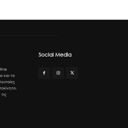
Social Media
line
α και το
λευταίες
τοκίνητο.
 τις