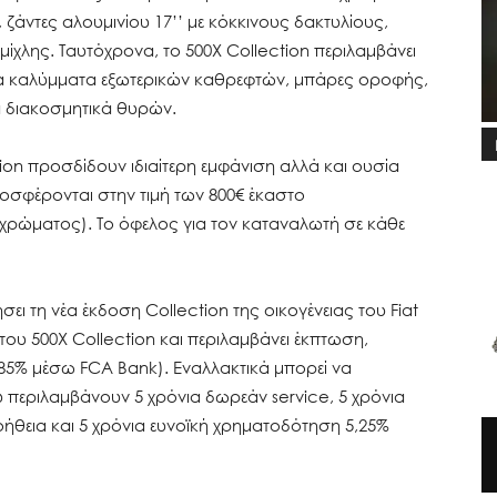
ζάντες αλουμινίου 17’’ με κόκκινους δακτυλίους,
ίχλης. Ταυτόχρονα, το 500Χ Collection περιλαμβάνει
να καλύμματα εξωτερικών καθρεφτών, μπάρες οροφής,
κά διακοσμητικά θυρών.
ion προσδίδουν ιδιαίτερη εμφάνιση αλλά και ουσία
προσφέρονται στην τιμή των 800€ έκαστο
 χρώματος). Το όφελος για τον καταναλωτή σε κάθε
ει τη νέα έκδοση Collection της οικογένειας του Fiat
ου 500X Collection και περιλαμβάνει έκπτωση,
5% μέσω FCA Bank). Εναλλακτικά μπορεί να
περιλαμβάνουν 5 χρόνια δωρεάν service, 5 χρόνια
ήθεια και 5 χρόνια ευνοϊκή χρηματοδότηση 5,25%