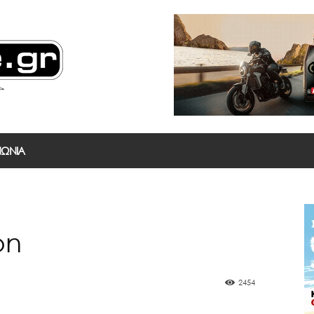
ΝΩΝΙΑ
on
2454