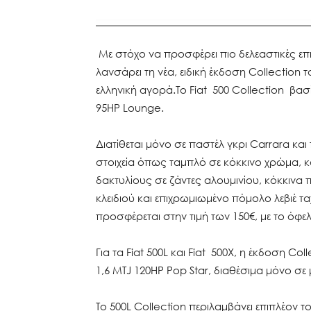
Με στόχο να προσφέρει πιο δελεαστικές επ
λανσάρει τη νέα, ειδική έκδοση Collection 
ελληνική αγορά.Το Fiat 500 Collection βασ
95HP Lounge.
Διατίθεται μόνο σε παστέλ γκρι Carrara και
στοιχεία όπως ταμπλό σε κόκκινο χρώμα, 
δακτυλίους σε ζάντες αλουμινίου, κόκκινα 
κλειδιού και επιχρωμιωμένο πόμολο λεβιέ τ
προσφέρεται στην τιμή των 150€, με το όφελ
Για τα Fiat 500L και Fiat 500Χ, η έκδοση Co
1,6 MTJ 120HP Pop Star, διαθέσιμα μόνο σε
Το 500L Collection περιλαμβάνει επιπλέον 