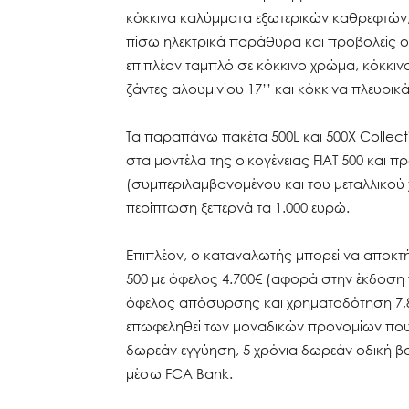
κόκκινα καλύμματα εξωτερικών καθρεφτών, 
πίσω ηλεκτρικά παράθυρα και προβολείς ομ
επιπλέον ταμπλό σε κόκκινο χρώμα, κόκκι
ζάντες αλουμινίου 17’’ και κόκκινα πλευρι
Τα παραπάνω πακέτα 500L και 500X Collect
στα μοντέλα της οικογένειας FIAT 500 και 
(συμπεριλαμβανομένου και του μεταλλικού
περίπτωση ξεπερνά τα 1.000 ευρώ.
Επιπλέον, ο καταναλωτής μπορεί να αποκτήσ
500 με όφελος 4.700€ (αφορά στην έκδοση τ
όφελος απόσυρσης και χρηματοδότηση 7,8
επωφεληθεί των μοναδικών προνομίων που 
δωρεάν εγγύηση, 5 χρόνια δωρεάν οδική βο
μέσω FCA Bank.