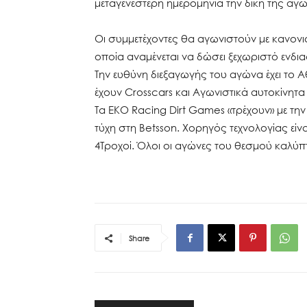
μεταγενέστερη ημερομηνία την δική της αγ
Οι συμμετέχοντες θα αγωνιστούν με κανον
οποία αναμένεται να δώσει ξεχωριστό ενδι
Την ευθύνη διεξαγωγής του αγώνα έχει το Α
έχουν Crosscars και Αγωνιστικά αυτοκίνητ
Τα ΕΚΟ Racing Dirt Games «τρέχουν» με την
τύχη στη Betsson. Χορηγός τεχνολογίας είν
4Τροχοί. Όλοι οι αγώνες του θεσμού καλύπ
Share