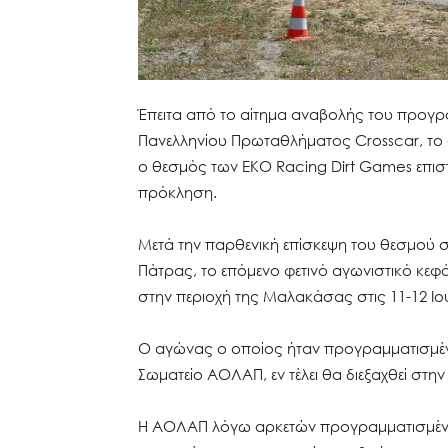
Έπειτα από τo αίτημα αναβολής του προγρα
Πανελληνίου Πρωταθλήματος Crosscar, το οπ
o θεσμός των EKO Racing Dirt Games επιστ
πρόκληση.
Μετά την παρθενική επίσκεψη του θεσμού σ
Πάτρας, το επόμενο φετινό αγωνιστικό κεφάλ
στην περιοχή της Μαλακάσας στις 11-12 Ιο
Ο αγώνας ο οποίος ήταν προγραμματισμέν
Σωματείο ΑΟΛΑΠ, εν τέλει θα διεξαχθεί στη
Η ΑΟΛΑΠ λόγω αρκετών προγραμματισμένω