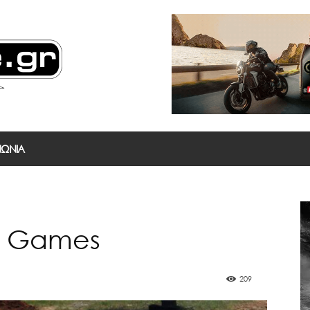
ΝΩΝΙΑ
t Games
209