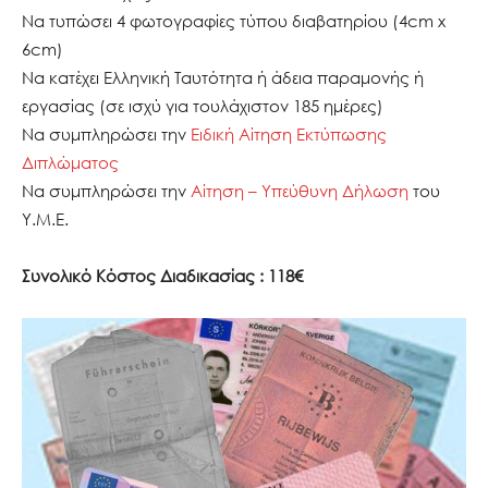
Να τυπώσει 4 φωτογραφίες τύπου διαβατηρίου (4cm x
6cm)
Να κατέχει Ελληνική Ταυτότητα ή άδεια παραμονής ή
εργασίας (σε ισχύ για τουλάχιστον 185 ημέρες)
Να συμπληρώσει την
Ειδική Αίτηση Εκτύπωσης
Διπλώματος
Να συμπληρώσει την
Αίτηση – Υπεύθυνη Δήλωση
του
Υ.Μ.Ε.
Συνολικό Κόστος Διαδικασίας : 118€