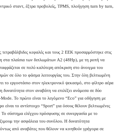
ντρικό σταντ, έξτρα προβολείς, TPMS, πλοήγηση turn by turn,
ις τετραβάλβιδες κεφαλές και τους 2 ΕΕΚ προσαρμόστηκε στις
η στα πλαίσια των διπλωμάτων Α2 (48Hp), με τη ροπή να
εταφράζεται σε πολύ καλύτερη απόκριση στο άνοιγμα του
μών σε όλο το φάσμα λειτουργίας του. Στην όλη βελτιωμένη
νει το εργοστάσιο στον ηλεκτρονικό ψεκασμό, στο φίλτρο αέρα
τη δυνατότητα στον αναβάτη να επιλέξει ανάμεσα σε δύο
-Mode. Το πρώτο είναι το λεγόμενο “Eco” για οδήγηση με
ο είναι το αντίστοιχο “Sport” για όσους θέλουν βελτιωμένες
η. To σύστημα ελέγχου πρόσφυσης σε συνεργασία με το
ξιμουμ την ασφάλεια του συνόλου. Η δυνατότητα
δεόντως από αναβάτες που θέλουν να κινηθούν γρήγορα σε