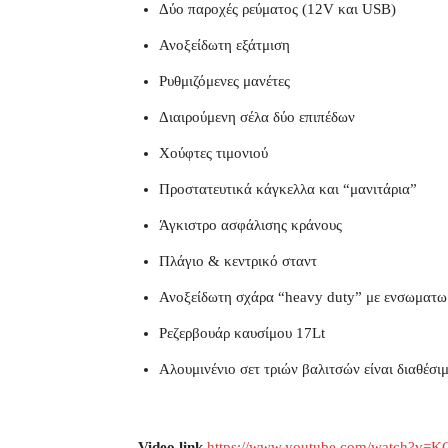
Δύο παροχές ρεύματος (12V και USB)
Ανοξείδωτη εξάτμιση
Ρυθμιζόμενες μανέτες
Διαιρούμενη σέλα δύο επιπέδων
Χούφτες τιμονιού
Προστατευτικά κάγκελλα και “μανιτάρια”
Άγκιστρο ασφάλισης κράνους
Πλάγιο & κεντρικό σταντ
Ανοξείδωτη σχάρα “heavy duty” με ενσωματωμ
Ρεζερβουάρ καυσίμου 17Lt
Αλουμινένιο σετ τριών βαλιτσών είναι διαθέσ
Video link
https://www.youtube.com/watch?v=