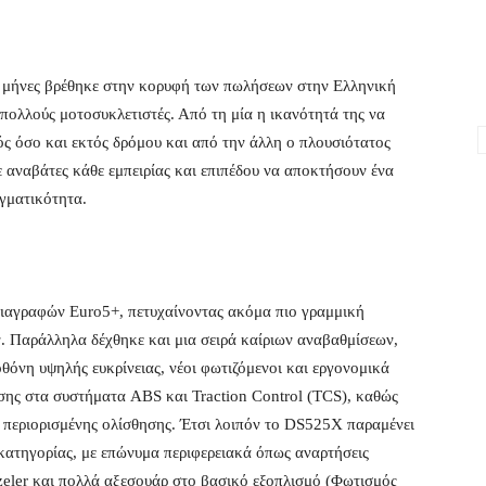
 μήνες βρέθηκε στην κορυφή των πωλήσεων στην Ελληνική
πολλούς μοτοσυκλετιστές. Από τη μία η ικανότητά της να
ς όσο και εκτός δρόμου και από την άλλη ο πλουσιότατος
ε αναβάτες κάθε εμπειρίας και επιπέδου να αποκτήσουν ένα
γματικότητα.
ιαγραφών Euro5+, πετυχαίνοντας ακόμα πιο γραμμική
. Παράλληλα δέχθηκε και μια σειρά καίριων αναβαθμίσεων,
θόνη υψηλής ευκρίνειας, νέοι φωτιζόμενοι και εργονομικά
σης στα συστήματα ABS και Traction Control (TCS), καθώς
περιορισμένης ολίσθησης. Έτσι λοιπόν το DS525X παραμένει
 κατηγορίας, με επώνυμα περιφερειακά όπως αναρτήσεις
zeler και πολλά αξεσουάρ στο βασικό εξοπλισμό (Φωτισμός