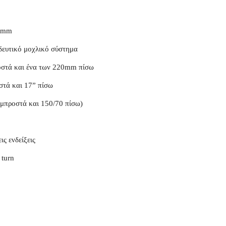
41mm
δευτικό μοχλικό σύστημα
οστά και ένα των 220mm πίσω
στά και 17” πίσω
 μπροστά και 150/70 πίσω)
ις ενδείξεις
 turn