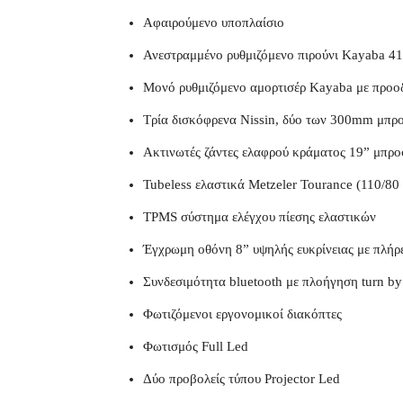
Αφαιρούμενο υποπλαίσιο
Ανεστραμμένο ρυθμιζόμενο πιρούνι Kayaba 
Μονό ρυθμιζόμενο αμορτισέρ Kayaba με προο
Τρία δισκόφρενα Nissin, δύο των 300mm μπρ
Ακτινωτές ζάντες ελαφρού κράματος 19” μπρο
Tubeless ελαστικά Metzeler Tourance (110/80
TPMS σύστημα ελέγχου πίεσης ελαστικών
Έγχρωμη οθόνη 8” υψηλής ευκρίνειας με πλήρε
Συνδεσιμότητα bluetooth με πλοήγηση turn by
Φωτιζόμενοι εργονομικοί διακόπτες
Φωτισμός Full Led
Δύο προβολείς τύπου Projector Led