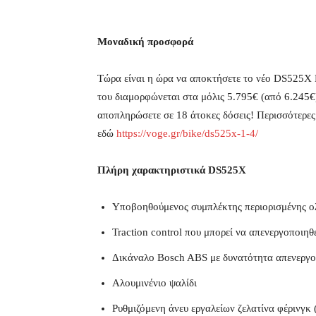
Μοναδική προσφορά
Τώρα είναι η ώρα να αποκτήσετε το νέο DS525X 
του διαμορφώνεται στα μόλις 5.795€ (από 6.245€)
αποπληρώσετε σε 18 άτοκες δόσεις! Περισσότερες 
εδώ
https://voge.gr/bike/ds525x-1-4/
Πλήρη χαρακτηριστικά DS525X
Υποβοηθούμενος συμπλέκτης περιορισμένης ο
Traction control που μπορεί να απενεργοποιηθ
Δικάναλο Bosch ABS με δυνατότητα απενεργ
Αλουμινένιο ψαλίδι
Ρυθμιζόμενη άνευ εργαλείων ζελατίνα φέρινγκ