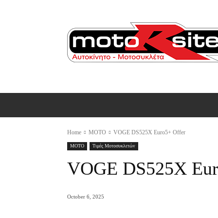
ΑΡΧΙΚΗ
AUTO
MOTO
Ε
Home
MOTO
VOGE DS525X Euro5+ Offer
MOTO
Tιμές Mοτοσυκλετών
VOGE DS525X Euro
October 6, 2025