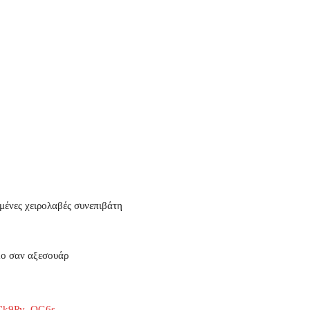
ένες χειρολαβές συνεπιβάτη
ιμο σαν αξεσουάρ
KCk9Pv_OG6s