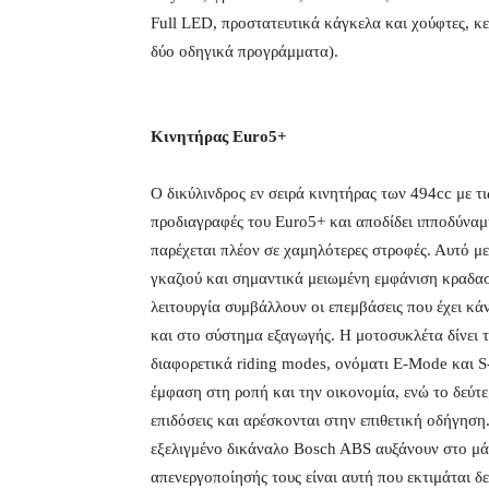
Full LED, προστατευτικά κάγκελα και χούφτες, κε
δύο οδηγικά προγράμματα).
Κινητήρας Euro5+
O δικύλινδρος εν σειρά κινητήρας των 494cc με τ
προδιαγραφές του Euro5+ και αποδίδει ιπποδύναμ
παρέχεται πλέον σε χαμηλότερες στροφές. Αυτό μ
γκαζιού και σημαντικά μειωμένη εμφάνιση κραδασ
λειτουργία συμβάλλουν οι επεμβάσεις που έχει κά
και στο σύστημα εξαγωγής. Η μοτοσυκλέτα δίνει 
διαφορετικά riding modes, ονόματι Ε-Mode και S
έμφαση στη ροπή και την οικονομία, ενώ το δεύτερ
επιδόσεις και αρέσκονται στην επιθετική οδήγησ
εξελιγμένο δικάναλο Bosch ABS αυξάνουν στο μά
απενεργοποίησής τους είναι αυτή που εκτιμάται 