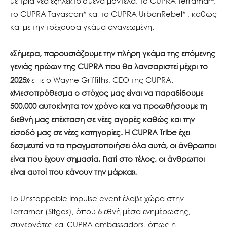
με τρία νέα εξηλεκτρισμένα μοντέλα, το CUPRA Terramar*,
το CUPRA Tavascan* και το CUPRA UrbanRebel* , καθώς
και με την τρέχουσα γκάμα ανανεωμένη.
«Σήμερα, παρουσιάζουμε την πλήρη γκάμα της επόμενης
γενιάς ηρώων της CUPRA που θα λανσαριστεί μέχρι το
2025»
είπε ο Wayne Griffiths, CEO της CUPRA.
«Μ
εσοπρόθεσμα ο στόχος μας είναι να παραδίδουμε
500.000 αυτοκίνητα τον χρόνο και να προωθήσουμε τη
διεθνή μας επέκταση σε νέες αγορές καθώς και την
είσοδό μας σε νέες κατηγορίες. Η CUPRA Tribe έχει
δεσμευτεί να τα πραγματοποιήσει όλα αυτά, οι άνθρωποι
είναι που έχουν σημασία. Γιατί στο τέλος, οι άνθρωποι
είναι αυτοί που κάνουν την μάρκα».
Το Unstoppable Impulse event έλαβε χώρα στην
Terramar (Sitges), όπου διεθνή μέσα ενημέρωσης,
συνεργάτες και CUPRA ambassadors, όπως η