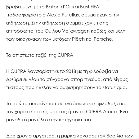
βραβευμένη με το Ballon d’Or και Best FIFA
ποδοσφαιρίστρια Alexia Putellas, συμμετείχαν στην
εκδήλωση. Στην εκδήλωση συμμετείχαν επίσης
εκπρόσωποι του Ομίλου Volkswagen καθώς και μέλη
των οικογενειών των μετόχων Piëch και Porsche.
Το απίστευτο ταξίδι της CUPRA
Η CUPRA λανσαρίστηκε το 2018 με τη φιλοδοξία να
εφεύρει εκ νέου το σύγχρονο σπορ πνεύμα, από λίγους
πιστούς που ήθελαν να αμφισβητήσουν το status quo.
Το πρώτο αυτοκίνητο που ενσάρκωσε τη φιλοδοξία και
τον χαρακτήρα της μάρκας ήταν το CUPRA Ateca. Ένα
μοναδικό μοντέλο στην κατηγορία του.
Δύο χρόνια αργότερα, η μάρκα λάνσαρε τον βασιλιά των