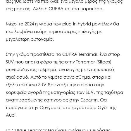
αυξηθεί ώστε να περικλείει ένα μεγάλο μέρος της γκάμας
της μάρκας. Αλλά η CUPRA το πάει παραπέρα.
Μέχρι το 2024 η γκάμα των plug-in hybrid μοντέλων θα
περιλαμβάνει ακόμη περισσότερες επιλογές με
μεγαλύτερη αυτονομία.
Στην γκάμα προστίθεται το CUPRA Terramar, ένα σπορ
SUV που αποτίει φόρο τιμής στην Terramar (Sitges)
συνδυάζοντας τολμηρές αναλογίες με εντυπωσιακό
σχεδιασμό. Αυτό το γεμάτο συναίσθημα, σπορ και
εξηλεκτρισμένο SUV θα εντάξει την εταιρεία στην
κορυφαία αγορά της κατηγορίας των SUV, της ταχύτερα
αναπτυσσόμενης κατηγορίας στην Ευρώπη. Θα
παράγεται στην Ουγγαρία, στο εργοστάσιο Györ της
Audi.
Το CUPRA Terramar θα είναι διαθέσιμο με εκδόσεις