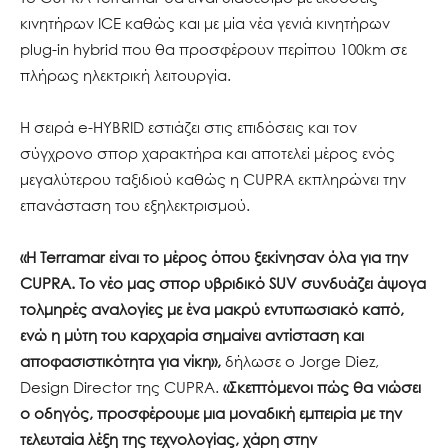
κινητήρων ICE καθώς και με μία νέα γενιά κινητήρων
plug-in hybrid που θα προσφέρουν περίπου 100km σε
πλήρως ηλεκτρική λειτουργία.
Η σειρά e-HYBRID εστιάζει στις επιδόσεις και τον
σύγχρονο σπορ χαρακτήρα και αποτελεί μέρος ενός
μεγαλύτερου ταξιδιού καθώς η CUPRA εκπληρώνει την
επανάσταση του εξηλεκτρισμού.
«Η Terramar είναι το μέρος όπου ξεκίνησαν όλα για την
CUPRA. Το νέο μας σπορ υβριδικό SUV συνδυάζει άψογα
τολμηρές αναλογίες με ένα μακρύ εντυπωσιακό καπό,
ενώ η μύτη του καρχαρία σημαίνει αντίσταση και
αποφασιστικότητα για νίκη»,
δήλωσε ο Jorge Diez,
Design Director της CUPRA.
«Σκεπτόμενοι πώς θα νιώσει
ο οδηγός, προσφέρουμε μια μοναδική εμπειρία με την
τελευταία λέξη της τεχνολογίας, χάρη στην