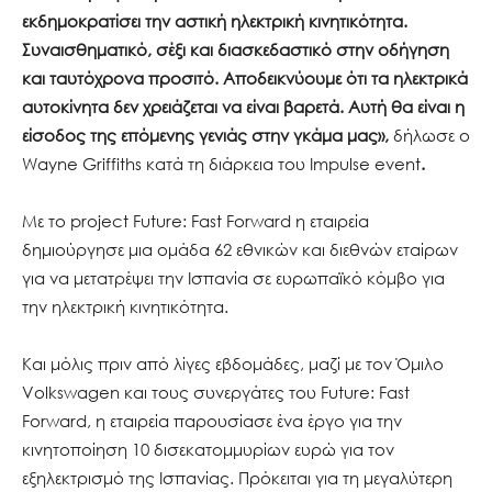
εκδημοκρατίσει την αστική ηλεκτρική κινητικότητα.
Συναισθηματικό, σέξι και διασκεδαστικό στην οδήγηση
και ταυτόχρονα προσιτό. Αποδεικνύουμε ότι τα ηλεκτρικά
αυτοκίνητα δεν χρειάζεται να είναι βαρετά. Αυτή θα είναι η
είσοδος της επόμενης γενιάς στην γκάμα μας»,
δήλωσε ο
Wayne Griffiths κατά τη διάρκεια του Impulse event
.
Με το project Future: Fast Forward η εταιρεία
δημιούργησε μια ομάδα 62 εθνικών και διεθνών εταίρων
για να μετατρέψει την Ισπανία σε ευρωπαϊκό κόμβο για
την ηλεκτρική κινητικότητα.
Και μόλις πριν από λίγες εβδομάδες, μαζί με τον Όμιλο
Volkswagen και τους συνεργάτες του Future: Fast
Forward, η εταιρεία παρουσίασε ένα έργο για την
κινητοποίηση 10 δισεκατομμυρίων ευρώ για τον
εξηλεκτρισμό της Ισπανίας. Πρόκειται για τη μεγαλύτερη