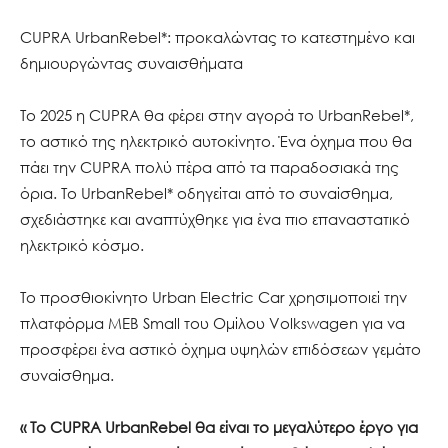
CUPRA UrbanRebel*: προκαλώντας το κατεστημένο και
δημιουργώντας συναισθήματα
Το 2025 η CUPRA θα φέρει στην αγορά το UrbanRebel*,
το αστικό της ηλεκτρικό αυτοκίνητο. Ένα όχημα που θα
πάει την CUPRA πολύ πέρα από τα παραδοσιακά της
όρια. Το UrbanRebel* οδηγείται από το συναίσθημα,
σχεδιάστηκε και αναπτύχθηκε για ένα πιο επαναστατικό
ηλεκτρικό κόσμο.
Το προσθιοκίνητο Urban Electric Car χρησιμοποιεί την
πλατφόρμα MEB Small του Ομίλου Volkswagen για να
προσφέρει ένα αστικό όχημα υψηλών επιδόσεων γεμάτο
συναίσθημα.
« Το CUPRA UrbanRebel θα είναι το μεγαλύτερο έργο για