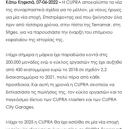
Κάτω Κηφισιά, 07-06-2022 –
Η CUPRA αποκαλύπτει τα νέα
της συναρπαστικά σχέδια για το μέλλον, με νέους ήρωες
για μία νέα εποχή. Επιστρέφοντας εκεί που ξεκίνησαν όλα
πριν από τέσσερα χρόνια, στην πίστα της Terramar, στη
Sitges, για να παρουσιάσει την έναρξη του επόμενου
κεφαλαίου της ιστορίας της.
Μέχρι σήμερα η μάρκα έχει παραδώσει κοντά στις
200.000 μονάδες ενώ ο κύκλος εργασιών της έχει αυξηθεί
από 430 εκατομμύρια ευρώ το 2018 σε σχεδόν 2,2
δισεκατομμύρια το 2021, πολύ πέρα από κάθε
προσδοκία. Και αυτή τη χρονιά η CUPRA σκοπεύει να
διπλασιάσει τις πωλήσεις της, τον κύκλο εργασιών και το
παγκόσμιο δίκτυο των CUPRA Masters και των CUPRA
City Garages.
Μέχρι το 2025 η CUPRA θα έχει εισέλθει σε μία νέα εποχή