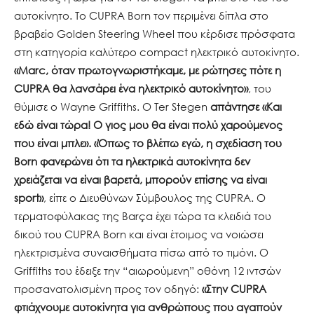
αυτοκίνητο. Το CUPRA Born τον περιμένει δίπλα στο
βραβείο Golden Steering Wheel που κέρδισε πρόσφατα
στη κατηγορία καλύτερο compact ηλεκτρικό αυτοκίνητο.
«
Marc
, όταν πρωτογνωριστήκαμε, με ρώτησες πότε η
CUPRA
θα λανσάρει ένα ηλεκτρικό αυτοκίνητο»
, του
θύμισε ο Wayne Griffiths. Ο Ter Stegen
απάντησε
«Και
εδώ είναι τώρα! Ο γιος μου θα είναι πολύ χαρούμενος
που είναι μπλε». «Όπως το βλέπω εγώ, η σχεδίαση του
Born
φανερώνει ότι τα ηλεκτρικά αυτοκίνητα δεν
χρειάζεται να είναι βαρετά, μπορούν επίσης να είναι
sport
»
, είπε ο Διευθύνων Σύμβουλος της CUPRA. Ο
τερματοφύλακας της Barça έχει τώρα τα κλειδιά του
δικού του CUPRA Born και είναι έτοιμος να νοιώσει
ηλεκτρισμένα συναισθήματα πίσω από το τιμόνι. Ο
Griffiths του έδειξε την “αιωρούμενη” οθόνη 12 ιντσών
προσανατολισμένη προς τον οδηγό:
«Στην
CUPRA
φτιάχνουμε αυτοκίνητα για ανθρώπους που αγαπούν