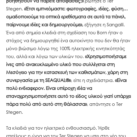
βοηθήσουν να πάρετε αποφάσεις;»
ρώτησε ο Ter
Stegen.
«Έτσι εμπνεόμαστε: φωτογραφίες, ιδέες, φύση…
ομαδοποιούμε τα οπτικά ερεθίσματα σε αυτά τα πάνελ,
παίρνουμε ιδέες και δημιουργούμε»,
εξήγησε η Sangalli.
Ένα από σημεία κλειδιά στη σχεδίαση του Born ήταν ο
στόχος να δημιουργηθεί ένα αυτοκίνητο που δεν θα ήταν
μόνο βιώσιμο λόγω της 100% ηλεκτρικής κινητικότητάς
του, αλλά και λόγω των υλικών του.
«Χρησιμοποιήσαμε
ίνες από ανακυκλωμένο υλικό που συλλέγεται στη
Μεσόγειο για την κατασκευή των καθισμάτων, χάρη στη
συνεργασία με τη
SEAQUAL
®»
, είπε η σχεδιάστρια.
«Είναι
πολύ ενδιαφερον. Είναι υπέροχη ιδέα να
επαναχρησιμοποιήσετε αυτό το είδος υλικού γιατί υπάρχει
πάρα πολύ από αυτό στη θάλασσα»
, απάντησε ο Ter
Stegen.
Τα κλειδιά για τον ηλεκτρικό ενθουσιασμό. Ήρθε
επιτέλους η ώρα για τον Ter Stegen να μπει στο νέο του