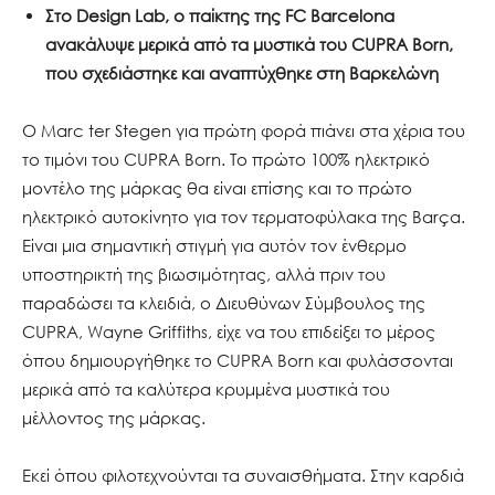
Στο
Design
Lab
, ο παίκτης της
FC
Barcelona
ανακάλυψε μερικά από τα μυστικά του
CUPRA
Born
,
που σχεδιάστηκε και αναπτύχθηκε στη Βαρκελώνη
Ο Marc ter Stegen για πρώτη φορά πιάνει στα χέρια του
το τιμόνι του CUPRA Born. Το πρώτο 100% ηλεκτρικό
μοντέλο της μάρκας θα είναι επίσης και το πρώτο
ηλεκτρικό αυτοκίνητο για τον τερματοφύλακα της Barça.
Είναι μια σημαντική στιγμή για αυτόν τον ένθερμο
υποστηρικτή της βιωσιμότητας, αλλά πριν του
παραδώσει τα κλειδιά, ο Διευθύνων Σύμβουλος της
CUPRA, Wayne Griffiths, είχε να του επιδείξει το μέρος
όπου δημιουργήθηκε το CUPRA Born και φυλάσσονται
μερικά από τα καλύτερα κρυμμένα μυστικά του
μέλλοντος της μάρκας.
Εκεί όπου φιλοτεχνούνται τα συναισθήματα. Στην καρδιά