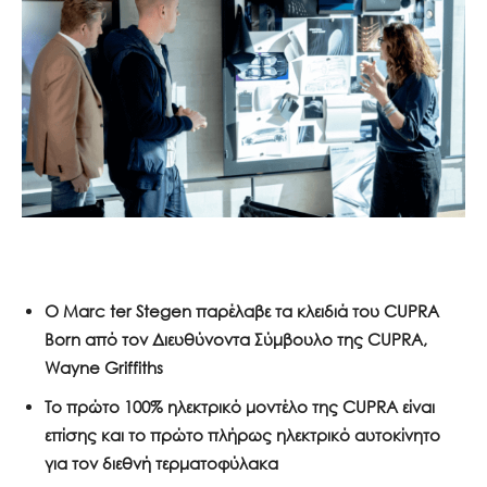
Ο
Marc
ter
Stegen
παρέλαβε τα κλειδιά του
CUPRA
Born
από τον
Διευθύνοντα Σύμβουλο της
CUPRA
,
Wayne
Griffiths
Το πρώτο 100% ηλεκτρικό μοντέλο της
CUPRA
είναι
επίσης και το πρώτο πλήρως ηλεκτρικό αυτοκίνητο
για τον διεθνή τερματοφύλακα