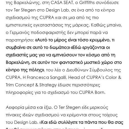
της Βαρκελώνης, στη CASA SEAT, ο Griffiths συνόδευσε
τον Ter Stegen στο Design Lab, σε ένα από τα κέντρα
σχεδιασμού της CUPRA και σε μια από τις πιο
εμπιστευτικές εγκαταστάσεις της μάρκας. Καθώς μπαίνει,
ο Γερμανός ποδοσφαιριστής δεν μπορεί παρά να
παρατηρήσει:
«Αυτό το μέρος είναι τόσο κρυμμένο, τι
συμβαίνει σε αυτό το δωμάτιο;» «Εδώ εργάζονται οι
σχεδιαστές μας για να εμπνεύσουν τον κόσμο από τη
Βαρκελώνη, σε αυτόν τον φανταστικό μυστικό χώρο στο
κέντρο της πόλης»
, του λέει ο Διευθύνων Σύμβουλος της
CUPRA. Η Francesca Sangalli, Head of CUPRA’s Color &
Trim Concept & Strategy έδωσε περισσότερες
πληροφορίες για το σχεδιασμό του CUPRA Born.
Αειφορία μέσα και έξω. Ο Ter Stegen είδε μερικούς
πίνακες ιδεών σχεδιασμού να κρέμονται στους τοίχους
του Design Lab. «
Και εδώ συλλέγετε τα πάντα που θα σας