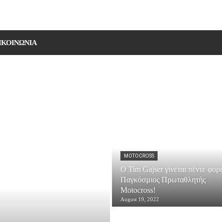
ΙΚΟΙΝΩΝΙΑ
MOTOCROSS
Ο Tim Gajser γίνεται πέντε φορ
Παγκόσμιος Πρωταθλητής
Motocross!
August 19, 2022