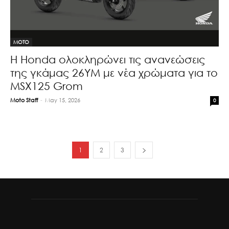
MOTO
Η Honda ολοκληρώνει τις ανανεώσεις
της γκάμας 26YM με νέα χρώματα για το
MSX125 Grom
Moto Staff
-
May 15, 2026
0
1
2
3