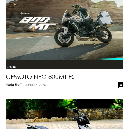
MOTO
CFMOTO:ΝΕΟ 800ΜΤ ES
Moto Staff
-
June 17, 2026
0