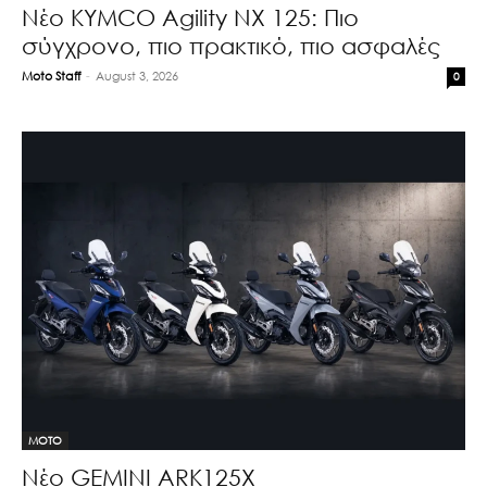
Νέο KYMCO Agility NX 125: Πιο
σύγχρονο, πιο πρακτικό, πιο ασφαλές
Moto Staff
-
August 3, 2026
0
MOTO
Νέο GEMINI ARK125X