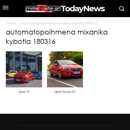
TodayNews
Home
automatopoihmena mixanika kybotia 180316
automatopoihmena mixanika
kybotia 180316
Opel 01
Opel-Astra 02