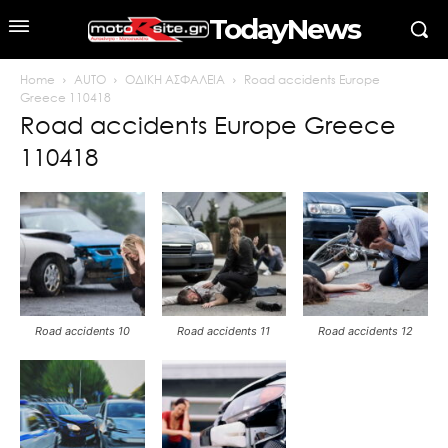
TodayNews
Home
AUTO
ΟΔΙΚΗ ΑΣΦΑΛΕΙΑ
Road accidents Europe
Greece 110418
Road accidents Europe Greece
110418
Road accidents 10
Road accidents 11
Road accidents 12