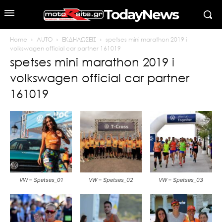
TodayNews
Home
AUTO
ΕΚΔΗΛΩΣΕΙΣ
spetses mini marathon 2019 i
volkswagen official car partner 161019
spetses mini marathon 2019 i
volkswagen official car partner
161019
VW – Spetses_01
VW – Spetses_02
VW – Spetses_03