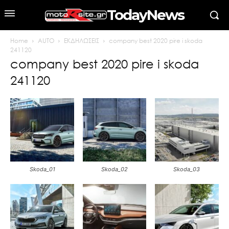
TodayNews
Home
AUTO
ΕΚΔΗΛΩΣΕΙΣ
company best 2020 pire i skoda
241120
company best 2020 pire i skoda
241120
Skoda_01
Skoda_02
Skoda_03