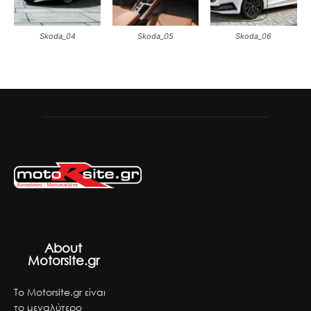
Skoda_04
Skoda_05
Skoda_06
About
Motorsite.gr
Το Motorsite.gr είναι
το μεγαλύτερο