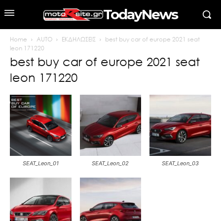
TodayNews
Home
AUTO
ΕΚΔΗΛΩΣΕΙΣ
best buy car of europe 2021 seat
leon 171220
best buy car of europe 2021 seat
leon 171220
SEAT_Leon_01
SEAT_Leon_02
SEAT_Leon_03