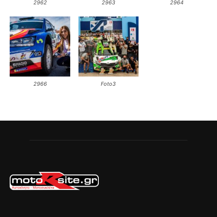
2962
2963
2964
2966
Foto3