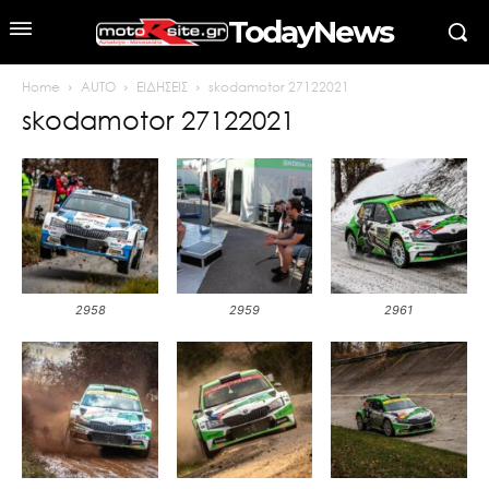
TodayNews
Home
AUTO
ΕΙΔΗΣΕΙΣ
skodamotor 27122021
skodamotor 27122021
2958
2959
2961