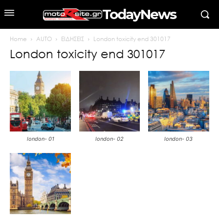
TodayNews
Home
AUTO
ΕΙΔΗΣΕΙΣ
London toxicity end 301017
London toxicity end 301017
london- 01
london- 02
london- 03