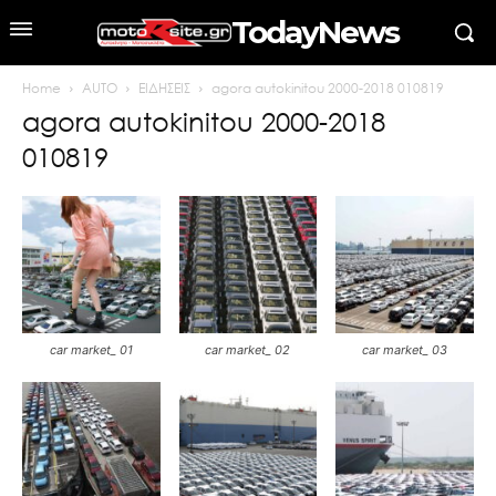
TodayNews
Home
AUTO
ΕΙΔΗΣΕΙΣ
agora autokinitou 2000-2018 010819
agora autokinitou 2000-2018
010819
car market_ 01
car market_ 02
car market_ 03