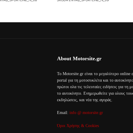
NYAQ_SPORTLINE_iV_08
SKODA ENYAQ_SPORTLINE_iV_09
About Motorsite.gr
Το Motorsite.gr είναι το μεγαλύτερο online
portal για τη μοτοσυκλέτα και το αυτοκίνητ
πρώτοι ολα τις τελευταίες ειδήσεις για τη 
το αυτοκίνητο. Ενημερωθείτε για ολους τους
εκδηλώσεις, και νέα της αγοράς.
Email:
info @ motorsite.gr
Όροι Χρήσης & Cookies