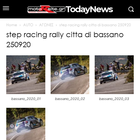
TodayNews
Home
AUTO
ΑΓΩΝΕΣ
step racing rally citta di bassano 250920
step racing rally citta di bassano
250920
bassano_2020_01
bassano_2020_02
bassano_2020_03