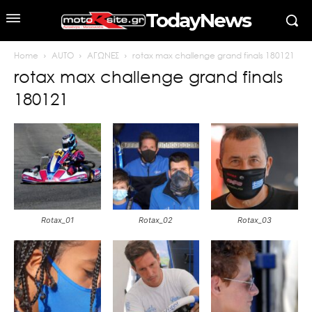
TodayNews
Home
AUTO
ΑΓΩΝΕΣ
rotax max challenge grand finals 180121
rotax max challenge grand finals
180121
Rotax_01
Rotax_02
Rotax_03