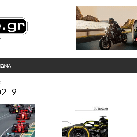
ΝΩΝΙΑ
9
0219