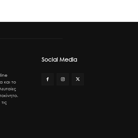
Social Media
line
α και το
λευταίες
τοκίνητο.
 τις