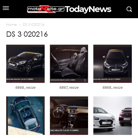
TodayNews
Home
DS 3 020216
DS 3 020216
6866_resize
6867_resize
6868_resize