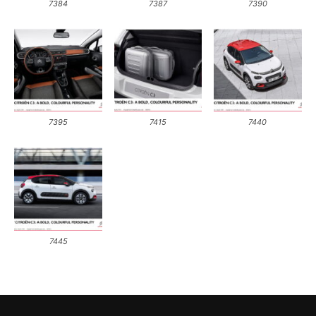
7384
7387
7390
7395
7415
7440
7445