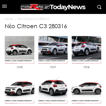
TodayNews
Home
Νέο Citroen C3 280316
Νέο Citroen C3 280316
7376
7377
7378