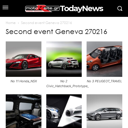
TodayNews
Home
Second event Geneva 270216
Second event Geneva 270216
No 11 Honda_NSX
Νο 2
Νο 3 PEUGEOT_TRAVEL
Civic_Hatchback_Prototype_