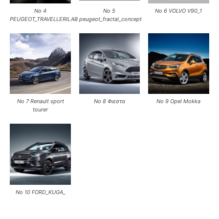
Νο 4
Νο 5
Νο 6 VOLVO V90_1
PEUGEOT_TRAVELLERILAB
peugeot_fractal_concept
Νο 7 Renault sport
Νο 8 Φιεστα
Νο 9 Opel Mokka
tourer
No 10 FORD_KUGA_