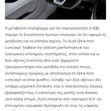
Η μεταβλητή πλατφόρμα για την ηλεκτροκίνηση (MEB)
παρέχει τη δυνατότητα πολλών επιλογών σε ότι αφορά τη
μετάδοση και τα επίπεδα ισχύος. Το Audi Q4 e-tron
concept διαθέτει την έκδοση performance του
ηλεκτρικού κινητήριου συστήματος, στην οποία και οι
δύο άξονες κινούνται από έναν ξεχωριστό
ηλεκτροκινητήρα που μεταδίδει την κίνηση στους
αντίστοιχους τροχούς με αποτέλεσμα το Q4 e-tron
concept να είναι quattro. Μεταξύ των δύο αξόνων δεν
υπάρχει μηχανική σύνδεση, ενώ ο ηλεκτρονικός έλεγχος
εξασφαλίζει πως η κατανομή της ροπής είναι ιδανική,
ανά πάσα στιγμή. Αυτό επιτρέπει στο ηλεκτρικό SUV να
επιτυγχάνει κορυφαία πρόσφυση σε όλες τις καιρικές