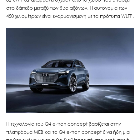
στο δάπεδο μεταξύ των δύο αξόνων. Η αυτονομία των
450 χιλιομέτρων είναι εναρμονισμένη με τα πρότυπα WLTP.
Η τεχνολογία του Q4 e-tron concept βασίζεται στην
πλατφόρμα MEB και το Q4 e-tron concept δίνει ήδη μια