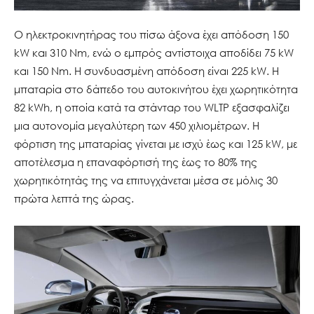
Ο ηλεκτροκινητήρας του πίσω άξονα έχει απόδοση 150
kW και 310 Nm, ενώ o εμπρός αντίστοιχα αποδίδει 75 kW
και 150 Nm. Η συνδυασμένη απόδοση είναι 225 kW. Η
μπαταρία στο δάπεδο του αυτοκινήτου έχει χωρητικότητα
82 kWh, η οποία κατά τα στάνταρ του WLTP εξασφαλίζει
μια αυτονομία μεγαλύτερη των 450 χιλιομέτρων. Η
φόρτιση της μπαταρίας γίνεται με ισχύ έως και 125 kW, με
αποτέλεσμα η επαναφόρτισή της έως το 80% της
χωρητικότητάς της να επιτυγχάνεται μέσα σε μόλις 30
πρώτα λεπτά της ώρας.