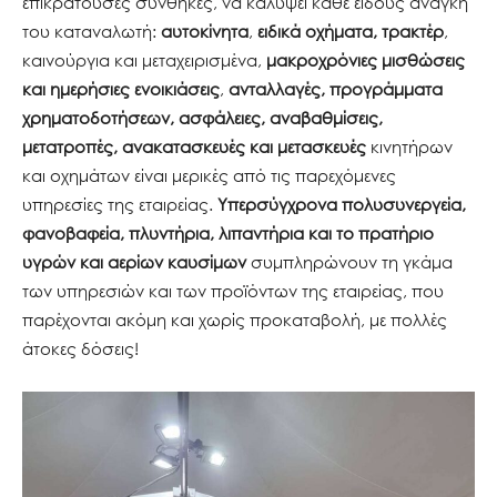
επικρατούσες συνθήκες, να καλύψει κάθε είδους ανάγκη
του καταναλωτή:
αυτοκίνητα
,
ειδικά οχήματα, τρακτέρ
,
καινούργια και μεταχειρισμένα,
μακροχρόνιες μισθώσεις
και ημερήσιες ενοικιάσεις
,
ανταλλαγές,
προγράμματα
χρηματοδοτήσεων, ασφάλειες, αναβαθμίσεις,
μετατροπές, ανακατασκευές και μετασκευές
κινητήρων
και οχημάτων είναι μερικές από τις παρεχόμενες
υπηρεσίες της εταιρείας.
Υπερσύγχρονα πολυσυνεργεία,
φανοβαφεία, πλυντήρια, λιπαντήρια και το πρατήριο
υγρών και αερίων καυσίμων
συμπληρώνουν τη γκάμα
των υπηρεσιών και των προϊόντων της εταιρείας, που
παρέχονται ακόμη και χωρίς προκαταβολή, με πολλές
άτοκες δόσεις!