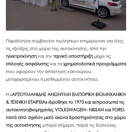
Παράλληλα σύμβουλοι πωλήσεων ενημέρωναν για όλες
τις εξελίξεις στο χώρο της αυτοκίνησης, από την
ηλεκτροκίνηση
και την
τεχνική υποστήριξη
μέχρι τις
επιλογές ασφάλισης
και τα
χρηματοδοτικά προγράμματα
που αφορούν την απόκτηση καινούριου,
μεταχειρισμένου ή μισθωμένου αυτοκινήτου.
Η «
ΑΡΖΟΥΜΑΝΙΔΗΣ ΑΝΩΝΥΜΗ ΕΜΠΟΡΙΚΗ ΒΙΟΜΗΧΑΝΙΚΗ
& ΤΕΧΝΙΚΗ ΕΤΑΙΡΕΙΑ» ιδρύθηκε το 1973 και εκπροσωπεί τις
αυτοκινητοβιομηχανίες
VOLKSWAGEN
–
NISSAN
και
FORD
.
Μετά από σχεδόν μισό αιώνα δραστηριότητας στο χώρο
της αυτοκίνησης
μπορεί σήμερα, παρά τις δύσκολες